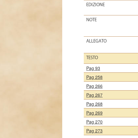
EDIZIONE
NOTE
ALLEGATO
TESTO
Pag 93
Pag 258
Pag 266
Pag 267
Pag 268
Pag 269
Pag 270
Pag 273