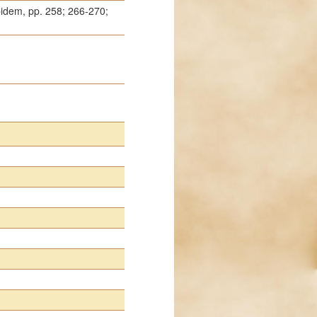
bidem, pp. 258; 266-270;