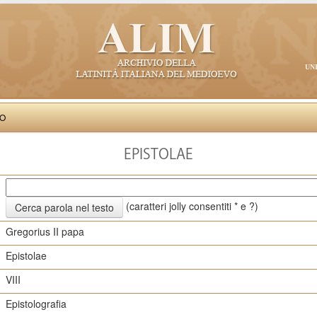
UN
VO
EPISTOLAE
(caratteri jolly consentiti * e ?)
Gregorius II papa
Epistolae
VIII
Epistolografia