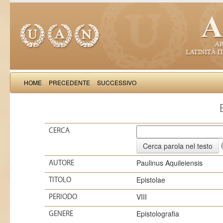
HOME
PRECEDENTE
SUCCESSIVO
CERCA
(
Paulinus Aquileiensis
AUTORE
Epistolae
TITOLO
VIII
PERIODO
Epistolografia
GENERE