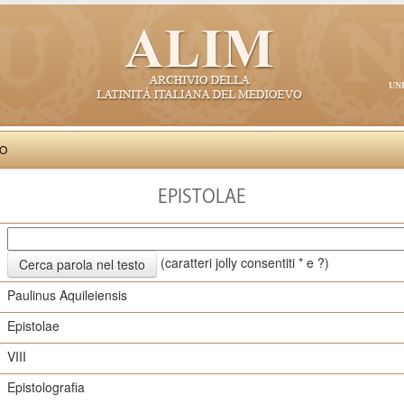
UN
VO
EPISTOLAE
(caratteri jolly consentiti * e ?)
Paulinus Aquileiensis
Epistolae
VIII
Epistolografia