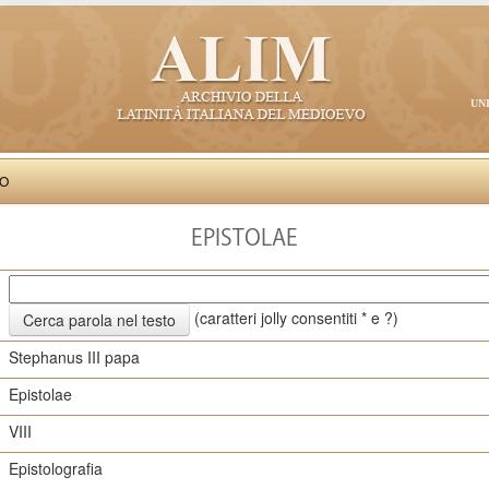
UN
VO
EPISTOLAE
(caratteri jolly consentiti * e ?)
Stephanus III papa
Epistolae
VIII
Epistolografia