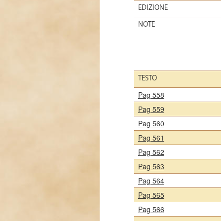
EDIZIONE
NOTE
TESTO
Pag 558
Pag 559
Pag 560
Pag 561
Pag 562
Pag 563
Pag 564
Pag 565
Pag 566