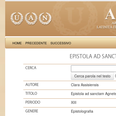
HOME
PRECEDENTE
SUCCESSIVO
EPISTOLA AD SANC
CERCA
(
Clara Assisiensis
AUTORE
Epistola ad sanctam Agnet
TITOLO
XIII
PERIODO
Epistolografia
GENERE