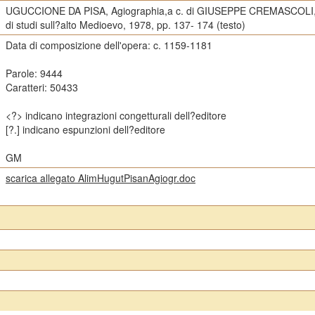
UGUCCIONE DA PISA, Agiographia,a c. di GIUSEPPE CREMASCOLI, Sp
di studi sull?alto Medioevo, 1978, pp. 137- 174 (testo)
Data di composizione dell'opera: c. 1159-1181
Parole: 9444
Caratteri: 50433
<?> indicano integrazioni congetturali dell?editore
[?.] indicano espunzioni dell?editore
GM
scarica allegato AlimHugutPisanAgiogr.doc