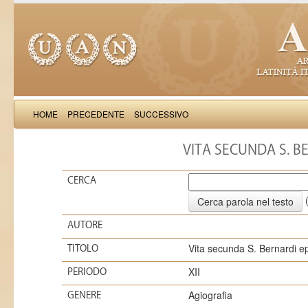
HOME
PRECEDENTE
SUCCESSIVO
VITA SECUNDA S. B
CERCA
(
AUTORE
Vita secunda S. Bernardi e
TITOLO
XII
PERIODO
Agiografia
GENERE