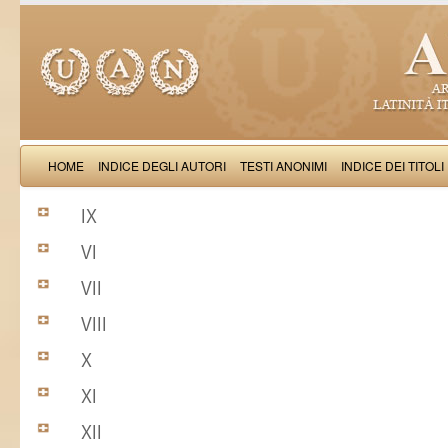
HOME
INDICE DEGLI AUTORI
TESTI ANONIMI
INDICE DEI TITOLI
IX
VI
VII
VIII
X
XI
XII