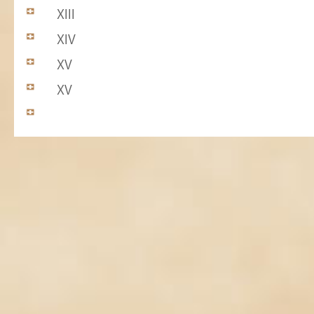
XIII
XIV
XV
XV