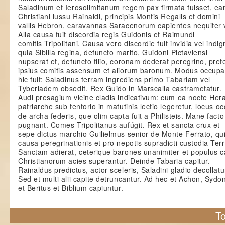
Saladinum et Ierosolimitanum regem pax firmata fuisset, e
Christiani iussu Rainaldi, principis Montis Regalis et domini
vallis Hebron, caravannas Saracenorum capientes nequiter v
Alia causa fuit discordia regis Guidonis et Raimundi
comitis Tripolitani. Causa vero discordie fuit invidia vel indig
quia Sibilla regina, defuncto marito, Guidoni Pictaviensi
nupserat et, defuncto filio, coronam dederat peregrino, pret
ipsius comitis assensum et aliorum baronum. Modus occupat
hic fuit: Saladinus terram ingrediens primo Tabariam vel
Tyberiadem obsedit. Rex Guido in Marscalia castrametatur.
Audi presagium vicine cladis indicativum: cum ea nocte Hera
patriarche sub tentorio in matutinis lectio legeretur, locus oc
de archa federis, que olim capta fuit a Philisteis. Mane facto
pugnant. Comes Tripolitanus aufúgit. Rex et sancta crux et
sepe dictus marchio Guilielmus senior de Monte Ferrato, qu
causa peregrinationis et pro nepotis supradicti custodia Te
Sanctam adierat, ceterique barones unanimiter et populus c
Christianorum acies superantur. Deinde Tabaria capitur.
Rainaldus predictus, actor sceleris, Saladini gladio decollatu
Sed et multi alii capite detruncantur. Ad hec et Achon, Sydo
et Beritus et Biblium capiuntur.
To