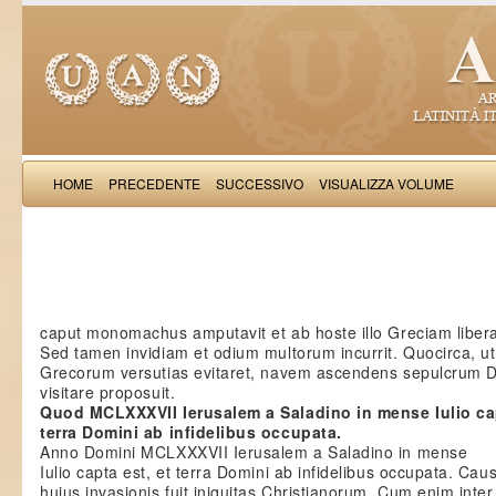
HOME
PRECEDENTE
SUCCESSIVO
VISUALIZZA VOLUME
Salimb
caput monomachus amputavit et ab hoste illo Greciam libera
Sed tamen invidiam et odium multorum incurrit. Quocirca, ut
Grecorum versutias evitaret, navem ascendens sepulcrum 
visitare proposuit.
Quod MCLXXXVII Ierusalem a Saladino in mense Iulio cap
terra Domini ab infidelibus occupata.
Anno Domini MCLXXXVII Ierusalem a Saladino in mense
Iulio capta est, et terra Domini ab infidelibus occupata. Cau
huius invasionis fuit iniquitas Christianorum. Cum enim inter