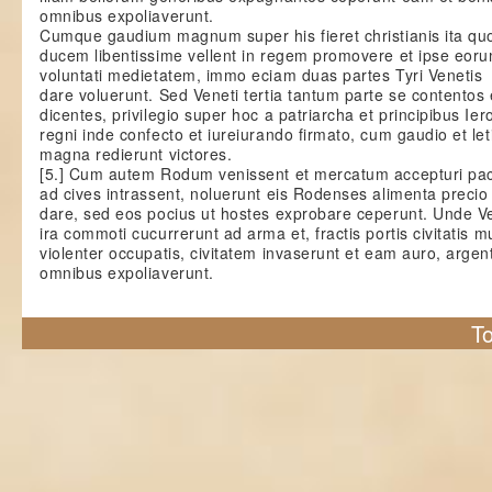
omnibus expoliaverunt.
Cumque gaudium magnum super his fieret christianis ita qu
ducem libentissime vellent in regem promovere et ipse eoru
voluntati medietatem, immo eciam duas partes Tyri Venetis
dare voluerunt. Sed Veneti tertia tantum parte se contentos
dicentes, privilegio super hoc a patriarcha et principibus Ier
regni inde confecto et iureiurando firmato, cum gaudio et leti
magna redierunt victores.
[5.] Cum autem Rodum venissent et mercatum accepturi pac
ad cives intrassent, noluerunt eis Rodenses alimenta precio
dare, sed eos pocius ut hostes exprobare ceperunt. Unde V
ira commoti cucurrerunt ad arma et, fractis portis civitatis 
violenter occupatis, civitatem invaserunt et eam auro, argen
omnibus expoliaverunt.
To