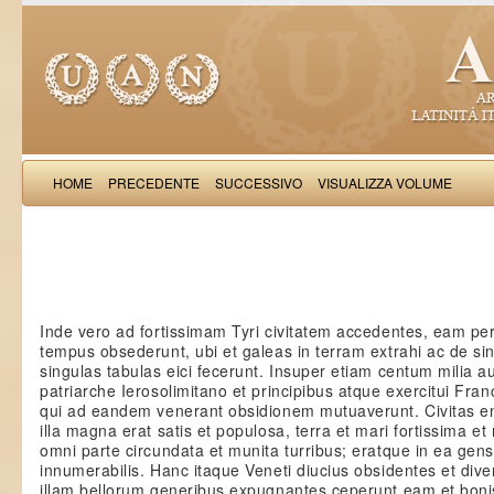
HOME
PRECEDENTE
SUCCESSIVO
VISUALIZZA VOLUME
: Hist
Inde vero ad fortissimam Tyri civitatem accedentes, eam per
tempus obsederunt, ubi et galeas in terram extrahi ac de sin
singulas tabulas eici fecerunt. Insuper etiam centum milia 
patriarche Ierosolimitano et principibus atque exercitui Fra
qui ad eandem venerant obsidionem mutuaverunt. Civitas e
illa magna erat satis et populosa, terra et mari fortissima et
omni parte circundata et munita turribus; eratque in ea ge
innumerabilis. Hanc itaque Veneti diucius obsidentes et dive
illam bellorum generibus expugnantes ceperunt eam et boni