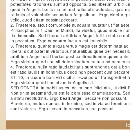
potestates rationales sunt ad opposita. Sed liberum arbitriu
quod in Angelis bonis manet, est rationalis potestas, quia es
rationis et voluntatis secundum Augustinum. Ergo videtur q
velle, quod etiam possint peccare.
2. Praeterea, sicut corruptibile nunquam mutatur ut fiat aete
Philosophus in 1 Caeli et Mundi, ita videtur, quod mobile n
fiat immobile. Sed liberum arbitrium Angeli fuit in statu crea
in peccatum. Ergo nunquam factum est immobile.
3. Praeterea, quanto aliqua virtus magis est determinata a
libera, sicut patet in virtutibus naturalibus quae per necess
arbitrium Angeli est liberius post confirmationem quam ante, ut
Ergo videtur quod non sit determinatum tantum ad bonum se
4. Praeterea, nulla ratio laudabilitatis subtrahenda est a bo
est ratio laudis in hominibus quod non peccent cum peccare p
31, 10, in laudem boni viri dicitur: «Qui potuit transgredi et
Ergo videtur quod hoc etiam in Angelis sit.
SED CONTRA, immobilitas est de ratione felicitatis, ut dicit 
Non enim aestimandum est felicem esse chamelaeonta. Sed
a statu rectitudinis. Ergo beati Angeli peccare non possunt.
Praeterea, motus non est in termino, sed in via ad terminu
sunt viatores. Ergo moveri in peccatum non possunt.
To