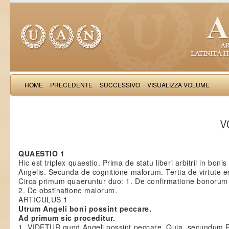
HOME
PRECEDENTE
SUCCESSIVO
VISUALIZZA VOLUME
Thomas Aquinas: Scr
VO
QUAESTIO 1
Hic est triplex quaestio. Prima de statu liberi arbitrii in bonis
Angelis. Secunda de cognitione malorum. Tertia de virtute 
Circa primum quaeruntur duo: 1. De confirmatione bonorum
2. De obstinatione malorum.
ARTICULUS 1
Utrum Angeli boni possint peccare.
Ad primum sic proceditur.
1. VIDETUR quod Angeli possint peccare. Quia, secundum 