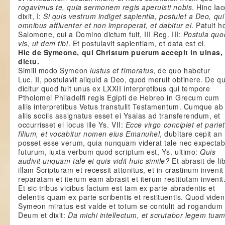
rogavimus te, quia sermonem regis aperuisti nobis
. Hinc Ia
dixit, I:
Si quis vestrum indiget sapientia, postulet a Deo, qui
omnibus affluenter et non improperat, et dabitur ei
. Patuit h
Salomone, cui a Domino dictum fuit, III Reg. III:
Postula quo
vis, ut dem tibi
. Et postulavit sapientiam, et data est ei.
Hic de Symeone, qui Christum puerum accepit in ulnas, r
dictu.
Simili modo Symeon
iustus et timoratus
, de quo habetur
Luc. II, postulavit aliquid a Deo, quod meruit obtinere. De q
dicitur quod fuit unus ex LXXII interpretibus qui tempore
Ptholomei Philadelfi regis Egipti de Hebreo in Grecum cum
aliis interpretibus Vetus transtulit Testamentum. Cumque ab
aliis sociis assignatus esset ei Ysaias ad transferendum, et
occurrisset ei locus ille Ys. VII:
Ecce virgo concipiet et pariet
filium, et vocabitur nomen eius Emanuhel
, dubitare cepit an
posset esse verum, quia nunquam viderat tale nec expectab
futurum, iuxta verbum quod scriptum est, Ys. ultimo:
Quis
audivit unquam tale et quis vidit huic simile?
Et abrasit de li
illam Scripturam et recessit attonitus, et in crastinum inveni
reparatam et iterum eam abrasit et iterum restitutam invenit
Et sic tribus vicibus factum est tam ex parte abradentis et
delentis quam ex parte scribentis et restituentis. Quod vide
Symeon miratus est valde et totum se contulit ad rogandum
Deum et dixit:
Da michi intellectum, et scrutabor legem tua