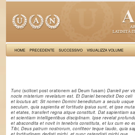
HOME
PRECEDENTE
SUCCESSIVO
VISUALIZZA VOLUME
Salimb
Tunc
(scilicet post orationem ad Deum fusam)
Danieli per v
nocte misterium revelatum est. Et Daniel benedixit Deo celi
et locutus ait: Sit nomen Domini benedictum a seculo usque 
seculum, quia sapientia et fortitudo ipsius sunt, et ipse mut
et etates, transfert regna atque constituit. Dat sapientiam s
et scientiam intelligentibus disciplinam. Ipse revelat profund
et abscondita et novit in tenebris constituta, et lux cum eo e
Tibi, Deus patrum nostrorum, confiteor teque laudo, quia sa
et fortitudinem dedisti michi, et nunc ostendisti michi que