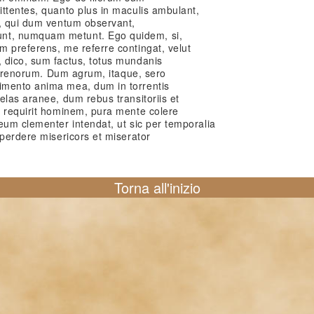
ttentes, quanto plus in maculis ambulant,
s, qui dum ventum observant,
t, numquam metunt. Ego quidem, si,
m preferens, me referre contingat, velut
 dico, sum factus, totus mundanis
 terrenorum. Dum agrum, itaque, sero
imento anima mea, dum in torrentis
elas aranee, dum rebus transitoriis et
m requirit hominem, pura mente colere
eum clementer intendat, ut sic per temporalia
 perdere misericors et miserator
Torna all'inizio