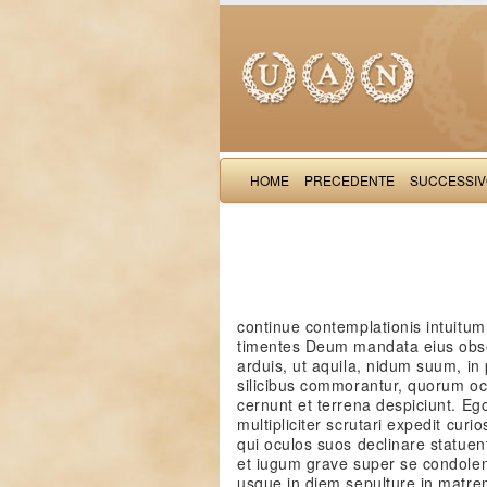
HOME
PRECEDENTE
SUCCESSI
continue contemplationis intuitum v
timentes Deum mandata eius observ
arduis, ut aquila, nidum suum, in
silicibus commorantur, quorum o
cernunt et terrena despiciunt. E
multipliciter scrutari expedit cur
qui oculos suos declinare statu
et iugum grave super se condolen
usque in diem sepulture in matr