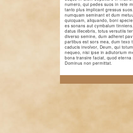
numero, qui pedes suos in rete mi
tanto plus implicant gressus suo
numquam seminant et dum metuun
quicquam, aliquando, boni specie
es sonans aut cymbalum tinniens,
datus illecebris, totus versutiis
diverso semine, dum adheret pav
partibus est sors mea, dum texo t
caducis involvor, Deum, qui totu
nequeo, nisi ipse in adiutorium m
bona transire faciat, quod eterna
Dominus non permittat.