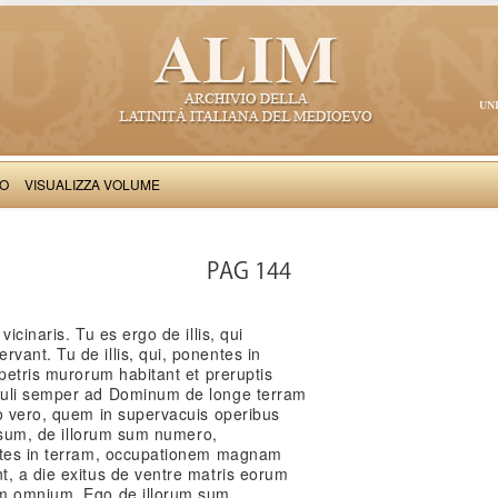
UN
VO
VISUALIZZA VOLUME
Nicolaus de Rocca clericus: Epistolae
PAG 144
icinaris. Tu es ergo de illis, qui
ant. Tu de illis, qui, ponentes in
 petris murorum habitant et preruptis
culi semper ad Dominum de longe terram
go vero, quem in supervacuis operibus
iosum, de illorum sum numero,
entes in terram, occupationem magnam
t, a die exitus de ventre matris eorum
em omnium. Ego de illorum sum