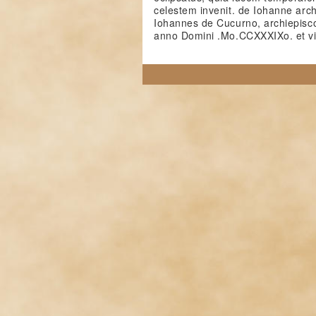
celestem invenit. de Iohanne arch
Iohannes de Cucurno, archiepisco
anno Domini .Mo.CCXXXIXo. et vix