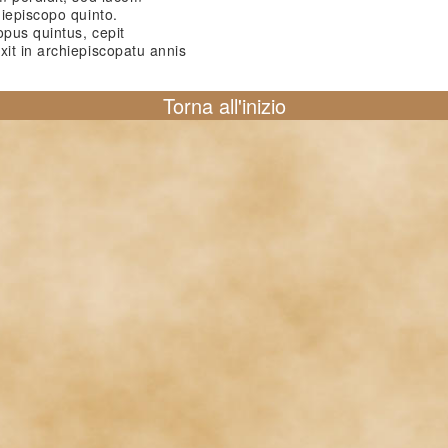
iepiscopo quinto.
pus quintus, cepit
it in archiepiscopatu annis
Torna all'inizio