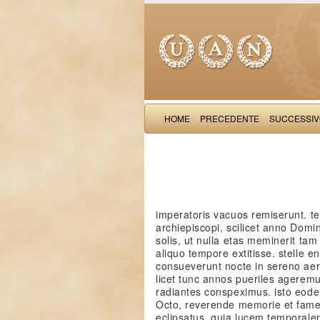
HOME
PRECEDENTE
SUCCESSI
imperatoris vacuos remiserunt. t
archiepiscopi, scilicet anno Domin
solis, ut nulla etas meminerit t
aliquo tempore extitisse. stelle
consueverunt nocte in sereno aer
licet tunc annos pueriles ageremu
radiantes conspeximus. isto eod
Octo, reverende memorie et fame p
eclipsatus, quia lucem temporale