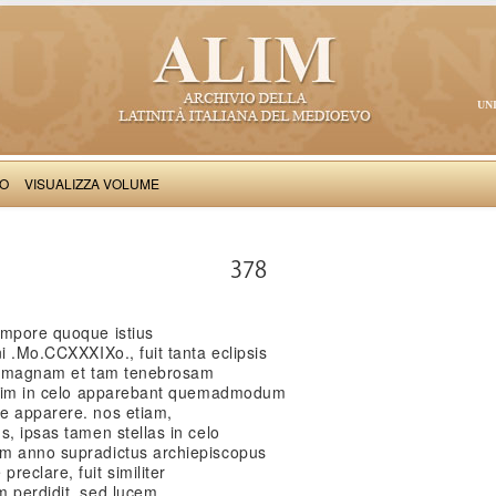
UN
VO
VISUALIZZA VOLUME
Iacobus de Varagine: Chronica civitatis Ianuensis
378
empore quoque istius
i .Mo.CCXXXIXo., fuit tanta eclipsis
am magnam et tam tenebrosam
 enim in celo apparebant quemadmodum
e apparere. nos etiam,
s, ipsas tamen stellas in celo
em anno supradictus archiepiscopus
reclare, fuit similiter
m perdidit, sed lucem