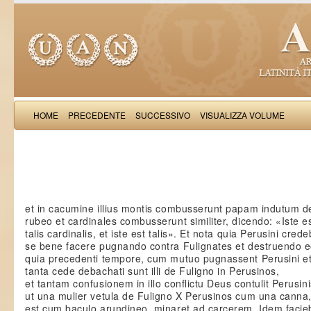
HOME
PRECEDENTE
SUCCESSIVO
VISUALIZZA VOLUME
Salimb
et in cacumine illius montis combusserunt papam indutum d
rubeo et cardinales combusserunt similiter, dicendo: «Iste e
talis cardinalis, et iste est talis». Et nota quia Perusini cred
se bene facere pugnando contra Fulignates et destruendo e
quia precedenti tempore, cum mutuo pugnassent Perusini et
tanta cede debachati sunt illi de Fuligno in Perusinos,
et tantam confusionem in illo conflictu Deus contulit Perusini
ut una mulier vetula de Fuligno X Perusinos cum una canna,
est cum baculo arundineo, minaret ad carcerem. Idem facie