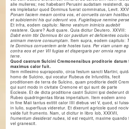
alie mulieres; nec habebant Perusini audatiam resistendi, qu
eis implebatur quod Dominus fuerat comminatus, Levit. XXV
Ponam faciem meam contra vos, et corruetis coram hostibus
et subiciemini his qui oderunt vos. Fugietisque nemine per
Et infra, eodem capitulo:
Nemo vestrum inimicis audebit
resistere
. Quare? Audi quare. Quia dicitur Deutero. XXVIII:
Dabit enim tibi Dominus ibi cor pavidum et deficientes oculo
animam merore consumptam
. Item supra, eodem capitulo:
te Dominus corruentem ante hostes tuos. Per viam unam egr
contra eos et per VII fugias et dispergaris per omnia regna
terre
.
Quod castrum Sulcini Cremonensibus proditorie datum fui
maximus calor fuit.
Item millesimo supraposito, circa festum sancti Martini, qui
homo de Sulcino, qui vocatur Rubeus de Infunditis, fecit
proditionem de terra de Sulcino, quam proditorie dedit Cre
qui sunt modo in civitate Cremone et qui sunt de parte
Ecclesie. Et de dicta proditione castri Sulcini ipsi dederunt d
Rubeo quadringentas libras imperialium. Item eodem anno
in fine Maii tantus extitit calor IIII diebus vel V, quod, si fuiss
in Iulio, superfluus videretur. Et dixerunt agricole quod noci
valde fuit frumento. Nam, ut dicitur in libro Iob, XXXVII,
frumentum desiderat nubes
, id est requirit, maxime quando f
vel granescit.