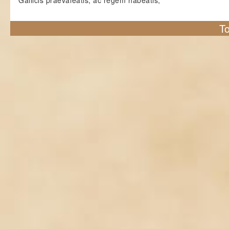
Gallicis praevaleatis, ac regem habeatis,
To