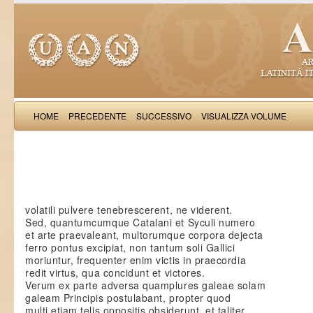
HOME
PRECEDENTE
SUCCESSIVO
VISUALIZZA VOLUME
Saba Malasp
volatili pulvere tenebrescerent, ne viderent.
Sed, quantumcumque Catalani et Syculi numero
et arte praevaleant, multorumque corpora dejecta
ferro pontus excipiat, non tantum soli Gallici
moriuntur, frequenter enim victis in praecordia
redit virtus, qua concidunt et victores.
Verum ex parte adversa quamplures galeae solam
galeam Principis postulabant, propter quod
multi etiam telis oppositis obsiderunt, et taliter