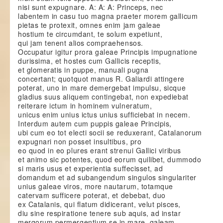
nisi sunt expugnare. A: A: A: Princeps, nec
labentem in casu tuo magna praeter morem gallicum
pietas te protexit, omnes enim jam galeae
hostium te circumdant, te solum expetiunt,
qui jam tenent alios compraehensos.
Occupatur igitur prora galeae Principis impugnatione
durissima, et hostes cum Gallicis receptis,
et glomeratis in puppe, manuali pugna
concertant; quotquot manus R. Galiardi attingere
poterat, uno in mare demergebat impulsu, sicque
gladius suus aliquem contingebat, non expediebat
reiterare ictum in hominem vulneratum,
unicus enim unius ictus unius sufficiebat in necem.
Interdum autem cum puppis galeae Principis,
ubi cum eo tot electi socii se reduxerant, Catalanorum
expugnari non posset insultibus, pro
eo quod in eo plures erant strenui Gallici viribus
et animo sic potentes, quod eorum quilibet, dummodo
si maris usus et experientia suffecisset, ad
domandum et ad subangendum singulos singulariter
unius galeae viros, more nautarum, totamque
catervam sufficere poterat, et debebat, duo
ex Catalanis, qui flatum didicerant, velut pisces,
diu sine respiratione tenere sub aquis, ad instar
mergorum permergentium se in mare, galeam