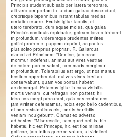
Principis student sub salo per latera terebrare,
alii vero per portam in fundum galeae descendunt,
crebrisque bipennibus instant tabulas medias
certatim eruere. Evulsis igitur tabulis, et
utero terebrato, dum aquae moles, qua galea
Principis continuis replebatur, galeam ipsam traheret
in profundum, viderentque prudentes milites
gallici proram et puppem deprimi, ac pontus
plus solito proprius propriari, R. Galiardus
clamat ad Principem: "Domine, jam ecce
morimur indefensi, animus aut vires vestrae
de cetero parum valent, nam maris mergimur
in profundum. Tolerabilius est ergo, ut nos manus
hostium apprehendat, qui vos vivos forsitan
conservabunt, quam vos pontus habeat
ac demergat. Petamus igitur in casu visibilis
mortis veniam, cui refragari non postest; hii
ideo nos mergi procurant, quia nos contra eos
jam viriliter defensamus, nobis ergo bello cadentibus,
et non resistentibus eis, mortis horribilis
veniam indulgebunt". Clamat ex adverso
ad hostes: "Miserescite, nam quod petitis, hic
habetis, hic est Princeps, hic est flos militiae
gallicae, jam totius guerrae votum, ut videlicet