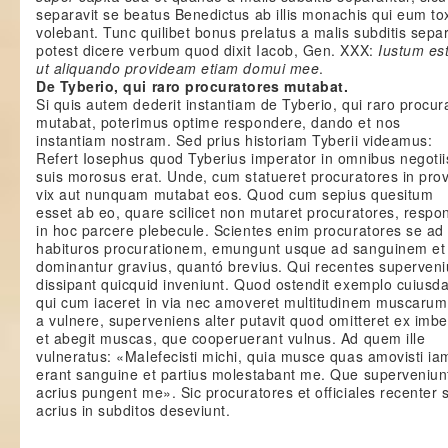
separavit se beatus Benedictus ab illis monachis qui eum to
volebant. Tunc quilibet bonus prelatus a malis subditis sepa
potest dicere verbum quod dixit Iacob, Gen. XXX:
Iustum es
ut aliquando provideam etiam domui mee
.
De Tyberio, qui raro procuratores mutabat.
Si quis autem dederit instantiam de Tyberio, qui raro procur
mutabat, poterimus optime respondere, dando et nos
instantiam nostram. Sed prius historiam Tyberii videamus:
Refert Iosephus quod Tyberius imperator in omnibus negotii
suis morosus erat. Unde, cum statueret procuratores in provi
vix aut nunquam mutabat eos. Quod cum sepius quesitum
esset ab eo, quare scilicet non mutaret procuratores, respon
in hoc parcere plebecule. Scientes enim procuratores se a
habituros procurationem, emungunt usque ad sanguinem et 
dominantur gravius, quantó brevius. Qui recentes superveni
dissipant quicquid inveniunt. Quod ostendit exemplo cuiusda
qui cum iaceret in via nec amoveret multitudinem muscarum
a vulnere, superveniens alter putavit quod omitteret ex imbec
et abegit muscas, que cooperuerant vulnus. Ad quem ille
vulneratus: «Malefecisti michi, quia musce quas amovisti ia
erant sanguine et partius molestabant me. Que superveniun
acrius pungent me». Sic procuratores et officiales recenter s
acrius in subditos deseviunt.