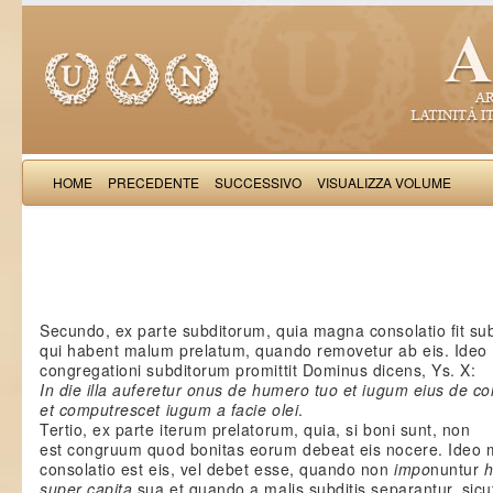
HOME
PRECEDENTE
SUCCESSIVO
VISUALIZZA VOLUME
Salimb
Secundo, ex parte subditorum, quia magna consolatio fit sub
qui habent malum prelatum, quando removetur ab eis. Ideo
congregationi subditorum promittit Dominus dicens, Ys. X:
In die illa auferetur onus de humero tuo et iugum eius de col
et computrescet iugum a facie olei
.
Tertio, ex parte iterum prelatorum, quia, si boni sunt, non
est congruum quod bonitas eorum debeat eis nocere. Ideo
consolatio est eis, vel debet esse, quando non
impo
nuntur
super capita
sua et quando a malis subditis separantur, sicu