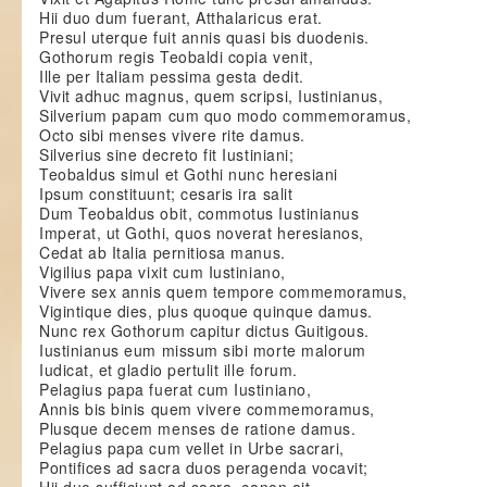
Hii duo dum fuerant, Atthalaricus erat.
Presul uterque fuit annis quasi bis duodenis.
Gothorum regis Teobaldi copia venit,
Ille per Italiam pessima gesta dedit.
Vivit adhuc magnus, quem scripsi, Iustinianus,
Silverium papam cum quo modo commemoramus,
Octo sibi menses vivere rite damus.
Silverius sine decreto fit Iustiniani;
Teobaldus simul et Gothi nunc heresiani
Ipsum constituunt; cesaris ira salit
Dum Teobaldus obit, commotus Iustinianus
Imperat, ut Gothi, quos noverat heresianos,
Cedat ab Italia pernitiosa manus.
Vigilius papa vixit cum Iustiniano,
Vivere sex annis quem tempore commemoramus,
Vigintique dies, plus quoque quinque damus.
Nunc rex Gothorum capitur dictus Guitigous.
Iustinianus eum missum sibi morte malorum
Iudicat, et gladio pertulit ille forum.
Pelagius papa fuerat cum Iustiniano,
Annis bis binis quem vivere commemoramus,
Plusque decem menses de ratione damus.
Pelagius papa cum vellet in Urbe sacrari,
Pontifices ad sacra duos peragenda vocavit;