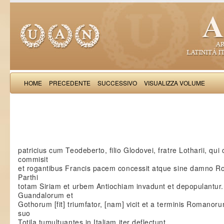
HOME
PRECEDENTE
SUCCESSIVO
VISUALIZZA VOLUME
Gotifredu
patricius cum Teodeberto, filio Glodovei, fratre Lotharii, qui
commisit
et rogantibus Francis pacem concessit atque sine damno Roma
Parthi
totam Siriam et urbem Antiochiam invadunt et depopulantur. 
Guandalorum et
Gothorum [fit] triumfator, [nam] vicit et a terminis Romanor
suo
Totila tumultuantes in Italiam iter deflectunt.