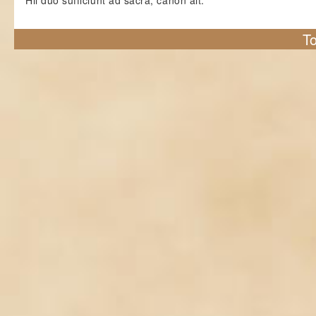
Hii duo sufficiunt ad sacra, canon ait.
To