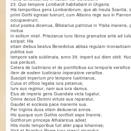
23.
Quo tempore Lombardi habitabant in Ungaria.
His temporibus gens Lombardorum, que ab insula Scantia, q
primi Gothi egressi fuerunt, cum Alboino rege suo in Pannon
occupaverunt,
sicut postea dicemus, Bilisiarius patricius in Ytalia manen
invitus
in exilium misit. Priscianus tunc libros gramatice artis ad 
scripsit. His
etiam diebus beatus Benedictus abbas regulam monasticam sc
publica suo
tempore satis sublimata, anno 39. imperii sui diem obiit. 
sua perduxit.
Cetera de Iustiniano et de pontificibus sui temporis versific
Item de eodem Iustiniano imperatore versifice.
Suscipit imperium pro tempore Iustinianus,
Cuius et officio legalia iura petamus;
Iure suo regimur, nam sua iura damus.
Eius ab imperio gens Guandala victa fugatur,
Omne decus Domini virtute sua reparatur,
Gaudet et ecclesia pace manente sua.
Per triginta duos vitam deduxerat annos.
Hic quoque cum Gothis conflixit sepe tirannis;
Gotthorum princeps Athalaricus adest.
Hiis modo temporibus fuit alter papa Iohannes;
Vixit et Agapitus Rome tunc presul amandus.