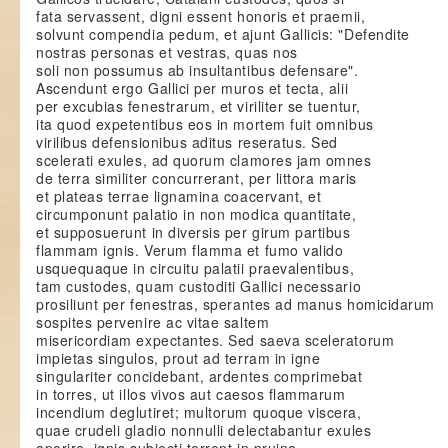
fata servassent, digni essent honoris et praemii,
solvunt compendia pedum, et ajunt Gallicis: "Defendite
nostras personas et vestras, quas nos
soli non possumus ab insultantibus defensare".
Ascendunt ergo Gallici per muros et tecta, alii
per excubias fenestrarum, et viriliter se tuentur,
ita quod expetentibus eos in mortem fuit omnibus
virilibus defensionibus aditus reseratus. Sed
scelerati exules, ad quorum clamores jam omnes
de terra similiter concurrerant, per littora maris
et plateas terrae lignamina coacervant, et
circumponunt palatio in non modica quantitate,
et supposuerunt in diversis per girum partibus
flammam ignis. Verum flamma et fumo valido
usquequaque in circuitu palatii praevalentibus,
tam custodes, quam custoditi Gallici necessario
prosiliunt per fenestras, sperantes ad manus homicidarum
sospites pervenire ac vitae saltem
misericordiam expectantes. Sed saeva sceleratorum
impietas singulos, prout ad terram in igne
singulariter concidebant, ardentes comprimebat
in torres, ut illos vivos aut caesos flammarum
incendium deglutiret; multorum quoque viscera,
quae crudeli gladio nonnulli delectabantur exules