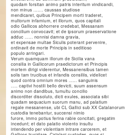
quodam forsitan animo patris interitum vindicandi,
non minus ....... caussas studiose
mendicaret, quibus Principem morti traderet,
multorum infamium, et illorum, quos capitali
odio Gallicos abhorrere credebat, Messanam
concilium convocavit; et de ipsorum praeservatione
adduc ...... nonnisi damna gravia,
et expensae multae Siculis poterant pervenire,
ordinavit de morte Principis in seditioso
populo arringari.
Verum quamquam illorum de Sicilia vana
consilia in Gallicorum praedictorum et Principis
mortem dirigi viderentur, Messanensibus tamen
solis tam trucibus et infandis consiliis, videlicet
quod contra omnium mores ...... sanguinis
..... captivi hostili bello devicti, suum assensum
animo non dandibus, tumultu concilio
discorditer dissoluto, dicti exules, associata sibi
quadam sequacium suorum manu, ad palatium
regale messanense, ubi CL Gallici sub XX Catalanorum
custodia tenebantur, succensi nimio
furore, immo potius ferina rabie concitati, gregatim
incedunt; et dato palatio violento insultu
intendendo per violentiam intrare carcerem, et
Gallicos trucidare, Catalani custodes, quos si