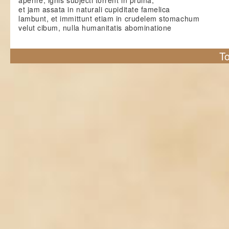
aperire, ignis subjecti torrent in pruina,
et jam assata in naturali cupiditate famelica
lambunt, et immittunt etiam in crudelem stomachum
velut cibum, nulla humanitatis abominatione
To