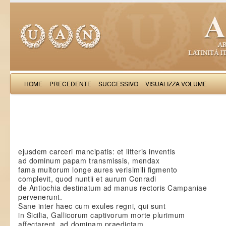
HOME
PRECEDENTE
SUCCESSIVO
VISUALIZZA VOLUME
Saba Malasp
ejusdem carceri mancipatis: et litteris inventis
ad dominum papam transmissis, mendax
fama multorum longe aures verisimili figmento
complevit, quod nuntii et aurum Conradi
de Antiochia destinatum ad manus rectoris Campaniae
pervenerunt.
Sane inter haec cum exules regni, qui sunt
in Sicilia, Gallicorum captivorum morte plurimum
affectarent, ad dominam praedictam,