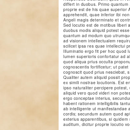
differt in duobus. Primo quantum 
proprie est de his quae superior 
apprehendit, quae inferior ibi non
Angeli magis determinato et contr
Sed locutio est de motibus liberi a
duobus modis aliquid potest esse
quantum ad modum quo utrumque 
ad visionem intellectualem requiru
scilicet ipsa res quae intellectui 
Illuminatio ergo fit per hoc quod 
lumen superioris confortatur ad a
quod aliqua prius occulta propon
cognoscentis fortificetur; ut patet
cognoscit quod prius nesciebat, si
Qualiter autem aliquid possit pr
ex simili nostrae locutionis. Est
ipso naturaliter percipere potest,
aliquid vero quod videri non potes
ergo conceptae interius, secundu
habent rationem intelligibilis t
ab intelligente ut manifestandae 
cordis; secundum autem quod apt
exterius apparentibus, si quidem 
auditum, dicitur proprie locutio vo