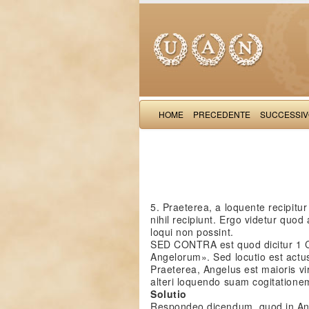
HOME
PRECEDENTE
SUCCESSI
5. Praeterea, a loquente recipitur
nihil recipiunt. Ergo videtur quod
loqui non possint.
SED CONTRA est quod dicitur 1 Co
Angelorum». Sed locutio est actus
Praeterea, Angelus est maioris v
alteri loquendo suam cogitatione
Solutio
Respondeo dicendum, quod in Ang