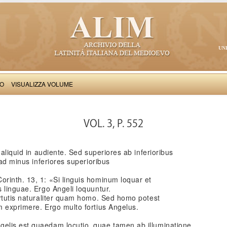
UN
VO
VISUALIZZA VOLUME
Thomas Aquinas: Scriptum super Libros Sententiarum, II
VOL. 3, P. 552
 aliquid in audiente. Sed superiores ab inferioribus
 ad minus inferiores superioribus
rinth. 13, 1: «Si linguis hominum loquar et
 linguae. Ergo Angeli loquuntur.
irtutis naturaliter quam homo. Sed homo potest
m exprimere. Ergo multo fortius Angelus.
elis est quaedam locutio, quae tamen ab illuminatione