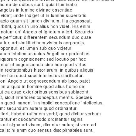
ad ea de quibus sunt: quia illuminatio
Angelus in lumine divinae essentiae
 videt; unde indiget ut in lumine superioris
acto quam sit lumen divinum, illa cognoscat.
rbitrii, quos in uno alius non videt. His enim
 notum uni Angelo et ignotum alteri. Secundo
perficitur, differentem secundum duo quae
ntur, ad similitudinem visionis corporalis,
proponitur, et lumen sub quo videtur.
lumen intellectus unius Angeli per perfectius
liquorum cognitionem; sed locutio per hoc
untur ut cognoscenda sine hoc quod virtus
 in recitationibus historiarum, in quibus aliquis
ne hoc quod suus intellectus clarificetur.
oponi Angelo ut cognoscendum ab ipso, patet
 enim aliquid in homine quod alius homo de
 ut ea quae exterioribus sensibus subiacent;
t, sicut interiores conceptus mentis. Species
m quod manent in simplici conceptione intellectus,
antum: secundum autem quod ordinantur
alteri, habent rationem verbi, quod dicitur verbum
antur et quodammodo ordinantur signis
sunt signa ad visum, dicuntur nutus; si vero ad
calis: hi enim duo sensus disciplinabiles sunt.