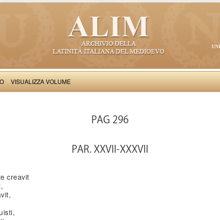
UN
VO
VISUALIZZA VOLUME
: Visio Philiberti (vel Fulberti)
PAG 296
PAR. XXVII-XXXVII
e creavit
,
vit,
isti,