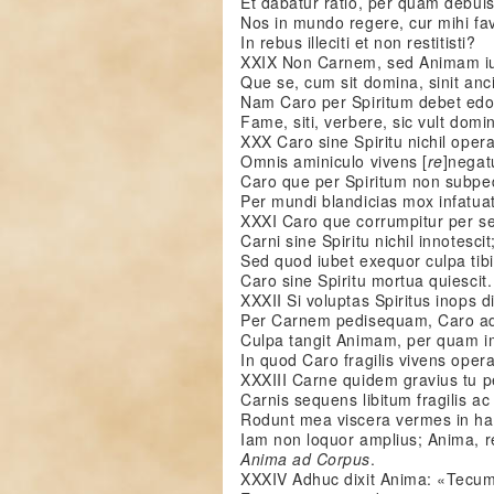
Et dabatur ratio, per quam debuis
Nos in mundo regere, cur mihi fav
In rebus illeciti et non restitisti?
XXIX Non Carnem, sed Animam iu
Que se, cum sit domina, sinit ancil
Nam Caro per Spiritum debet ed
Fame, siti, verbere, sic vult domin
XXX Caro sine Spiritu nichil opera
Omnis aminiculo vivens [
re
]negat
Caro que per Spiritum non subped
Per mundi blandicias mox infatuat
XXXI Caro que corrumpitur per s
Carni sine Spiritu nichil innotescit
Sed quod iubet exequor culpa tibi 
Caro sine Spiritu mortua quiescit.
XXXII Si voluptas Spiritus inops d
Per Carnem pedisequam, Caro ad
Culpa tangit Animam, per quam i
In quod Caro fragilis vivens opera
XXXIII Carne quidem gravius tu p
Carnis sequens libitum fragilis ac
Rodunt mea viscera vermes in ha
Iam non loquor amplius; Anima, 
Anima ad Corpus
.
XXXIV Adhuc dixit Anima: «Tecum