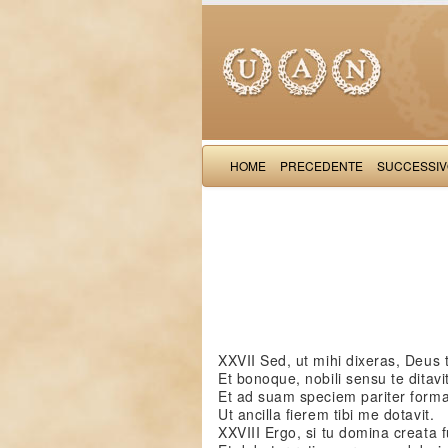
HOME
PRECEDENTE
SUCCESSI
XXVII Sed, ut mihi dixeras, Deus t
Et bonoque, nobili sensu te ditavit
Et ad suam speciem pariter forma
Ut ancilla fierem tibi me dotavit.
XXVIII Ergo, si tu domina creata fu