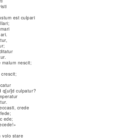
ti
isti
stum est culpari
lari;
omari
ari.
tur,
ur;
itatur
ur.
e malum nescit;
;
crescit;
icatur
 q[
ui
]d culpatur?
mperatur
tur.
eccasti, crede
 fede;
c ede;
recede!»
 volo stare