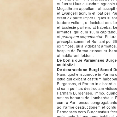
et fuerat filius cuiusdam agricol
Meçadhrum appellant; et accepit
et Evangelii textum et ibat per 
erant ex parte imperii, quos sus
tradere vellent, et faciebat eos 
et Ecclesie partem. Et habebat 
armatos, qui eum suum capitane
et
principem sequebantur
. Et iur
precepta summi et Romani pontific
ex timore, quia videbant armatos.
hospite de Parma exibant et iban
ut habitarent ibidem.
De bonis que Parmenses Burgen
multiplici.
De destructione Burgi Sancti Do
Nam, quotienscumque in Parma civ
istud qui exibant castrum habeba
Burgenses, si Parma in discordia e
si eam penitus destructam vidiss
Parmam Burgenses, immo, quand
omnes beruarii de Lombardia in B
contra Parmenses congregabantur,
ad Parme destructionem et confu
Parmenses vero Burgensibus fecera
meis, quia ibi uno anno habitavi,