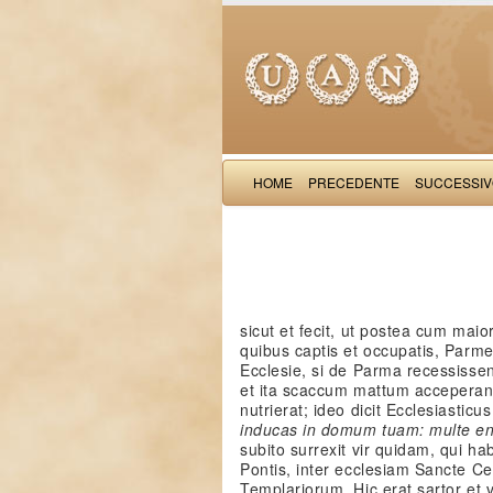
HOME
PRECEDENTE
SUCCESSI
sicut et fecit, ut postea cum mai
quibus captis et occupatis, Parme
Ecclesie, si de Parma recessisse
et ita scaccum mattum acceperant
nutrierat; ideo dicit Ecclesiasticu
inducas in domum tuam: multe eni
subito surrexit vir quidam, qui ha
Pontis, inter ecclesiam Sancte Ce
Templariorum. Hic erat sartor et 