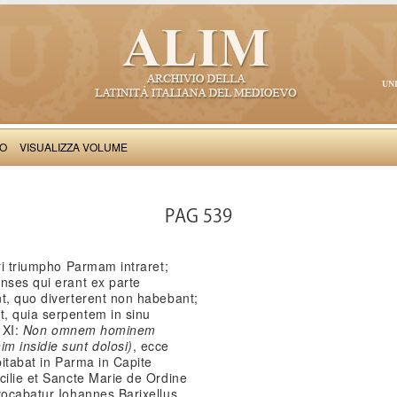
UN
VO
VISUALIZZA VOLUME
Salimbene de Adam: Cronica
PAG 539
ori triumpho Parmam intraret;
nses qui erant ex parte
nt, quo diverterent non habebant;
, quia serpentem in sinu
s XI:
Non omnem hominem
m insidie sunt dolosi)
, ecce
bitabat in Parma in Capite
cilie et Sancte Marie de Ordine
vocabatur Iohannes Barixellus