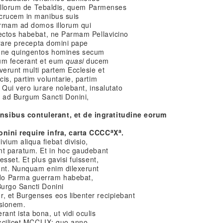
e illorum de Tebaldis, quem Parmenses
 crucem in manibus suis
Parmam ad domos illorum qui
pectos habebat, ne Parmam Pellavicino
iurare precepta domini pape
bene quingentos homines secum
um fecerant et eum
quasi
ducem
averunt multi partem Ecclesie et
is, partim voluntarie, partim
 Qui vero iurare nolebant, insalutato
t ad Burgum Sancti Donini,
sibus contulerant, et de ingratitudine eorum
a
a
nini require infra, carta CCCC
X
.
ium aliqua fiebat divisio,
nt paratum. Et in hoc gaudebant
sset. Et plus gavisi fuissent,
ent. Nunquam enim dilexerunt
o Parma guerram habebat,
urgo Sancti Donini
 et Burgenses eos libenter recipiebant
sionem.
nt ista bona, ut vidi oculis
 scilicet MCCLIX; quo anno