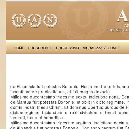
HOME
PRECEDENTE
SUCCESSIVO
VISUALIZZA VOLUME
Petri 
de Placencia fuit potestas Bononie. Hoc anno frater Iohann
incepit facere predicationes, et fuit magna devocio.
Millesimo ducentesimo trigesimo sexto, indictione nona. D
de Mantua fuit potestas Bononie, et obiit in dicto regimine, 
domini nostri Ihesu Christi. Et dominus Ubertus Surdus de P
dictum regimen faciendum, et rexit civitatem, et tenuit reg
ianuarii, bene et honorifice.
Millesimo ducentesimo trigesimo septimo, indictione decim
de Alixandria fuit potestas Bononie. Hoc anno captum fuit