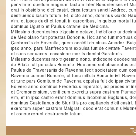
per vim et duellum magnum factum inter Bononienses et M
erat in obsidione dicti castri, circa festum sancti Andree, c
destruendo ipsum totum. Et, dicto anno, dominus Guido Rau
vim, et ipsos duxit et tenuit in carceribus, in quibus mortui fu
dominus Uguitio et Paulus catanei de Medicina.
Millesimo ducentesimo trigesimo octavo, indictione undeci
de Mediolano fuit potestas Bononie. Hoc anno fuit mortuus
Çanbraxiis de Faventia, quem occidit dominus Amador [Bulça
ipso anno, pars Manfredorum expulsa fuit de civitate Fave
et suos sequaces, occasione mortis domini Garatonis.
Millesimo ducentesimo trigesimo nono, indictione duodecim
de Brixia fuit potestas Bononie. Hoc anno sol obscuratus est 
Paulus de Traversariis de Ravenna fecit societatem cum com
Ravenne comuni Bononie; et tunc milicia Bononie ivit Rave
et tunc pars Comitum de Ravenna expulsa fuit de ipsa civita
Eo vero anno dominus Fredericus inperator, ad preces et i
et Cremonensium, venit cum exercitu supra castrum Plumaciu
vim, et in ipso castro erant dominus Iacobinus Buglonus, do
dominus Castellanus de Sturlittis pro capitaneis dicti castri
exercitum super castrum Malgrati, quod erat comunis Mutin
et conburxerunt destruendo totum.
To