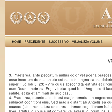
HOME
PRECEDENTE
SUCCESSIVO
VISUALIZZA VOLUME
Thomas Aquinas: Scr
VO
3. Praeterea, ante peccatum nullus dolor vel poena praecess
esse incertum de sua salute est sanctis magna causa doloris
super illud Iob 3, 23: «Viro cuius abscondita est vita et circ
eum Deus tenebris». Ergo videtur quod boni Angeli certi fue
salute, et ita etiam mali de suo casu.
4. Praeterea, quanto aliquid est magis remotum a cognosce
subiacet cognitioni eius. Sed magis distant ab Angelis ea q
causae (sicut res naturales quarum tamen cognitionem ha
liberi arbitrii, quibus sunt conversi vel aversi, quorum ipsi 