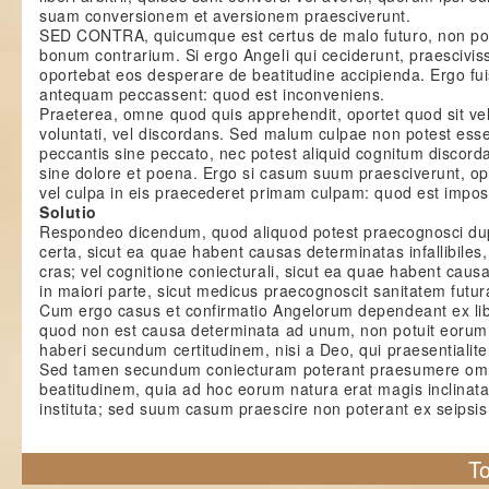
suam conversionem et aversionem praesciverunt.
SED CONTRA, quicumque est certus de malo futuro, non pot
bonum contrarium. Si ergo Angeli qui ceciderunt, praescivi
oportebat eos desperare de beatitudine accipienda. Ergo fui
antequam peccassent: quod est inconveniens.
Praeterea, omne quod quis apprehendit, oportet quod sit v
voluntati, vel discordans. Sed malum culpae non potest ess
peccantis sine peccato, nec potest aliquid cognitum discord
sine dolore et poena. Ergo si casum suum praesciverunt, o
vel culpa in eis praecederet primam culpam: quod est imposs
Solutio
Respondeo dicendum, quod aliquod potest praecognosci dupli
certa, sicut ea quae habent causas determinatas infallibiles, 
cras; vel cognitione coniecturali, sicut ea quae habent caus
in maiori parte, sicut medicus praecognoscit sanitatem futu
Cum ergo casus et confirmatio Angelorum dependeant ex libe
quod non est causa determinata ad unum, non potuit eorum
haberi secundum certitudinem, nisi a Deo, qui praesentialite
Sed tamen secundum coniecturam poterant praesumere omn
beatitudinem, quia ad hoc eorum natura erat magis inclinata
instituta; sed suum casum praescire non poterant ex seipsi
To