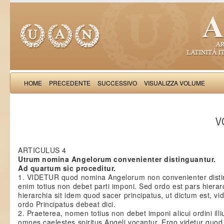
HOME
PRECEDENTE
SUCCESSIVO
VISUALIZZA VOLUME
Thomas Aquinas: Scr
VO
ARTICULUS 4
Utrum nomina Angelorum convenienter distinguantur.
Ad quartum sic proceditur.
1. VIDETUR quod nomina Angelorum non convenienter dist
enim totius non debet parti imponi. Sed ordo est pars hiera
hierarchia sit idem quod sacer principatus, ut dictum est, vi
ordo Principatus debeat dici.
2. Praeterea, nomen totius non debet imponi alicui ordini ill
omnes caelestes spiritus Angeli vocantur. Ergo videtur quod