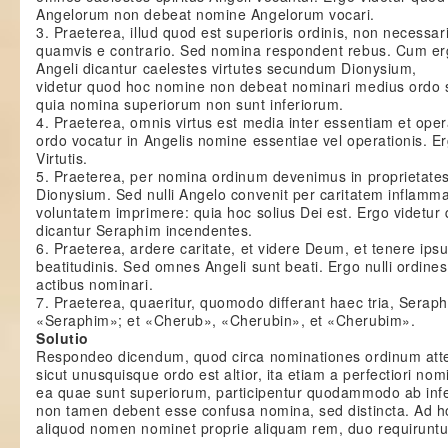
Angelorum non debeat nomine Angelorum vocari.
3. Praeterea, illud quod est superioris ordinis, non necessario
quamvis e contrario. Sed nomina respondent rebus. Cum e
Angeli dicantur caelestes virtutes secundum Dionysium,
videtur quod hoc nomine non debeat nominari medius ordo 
quia nomina superiorum non sunt inferiorum.
4. Praeterea, omnis virtus est media inter essentiam et ope
ordo vocatur in Angelis nomine essentiae vel operationis. 
Virtutis.
5. Praeterea, per nomina ordinum devenimus in proprietat
Dionysium. Sed nulli Angelo convenit per caritatem inflamma
voluntatem imprimere: quia hoc solius Dei est. Ergo videtur
dicantur Seraphim incendentes.
6. Praeterea, ardere caritate, et videre Deum, et tenere ips
beatitudinis. Sed omnes Angeli sunt beati. Ergo nulli ordine
actibus nominari.
7. Praeterea, quaeritur, quomodo differant haec tria, Seraph
«Seraphim»; et «Cherub», «Cherubin», et «Cherubim».
Solutio
Respondeo dicendum, quod circa nominationes ordinum at
sicut unusquisque ordo est altior, ita etiam a perfectiori no
ea quae sunt superiorum, participentur quodammodo ab infer
non tamen debent esse confusa nomina, sed distincta. Ad 
aliquod nomen nominet proprie aliquam rem, duo requiruntur