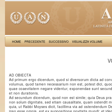
HOME
PRECEDENTE
SUCCESSIVO
VISUALIZZA VOLUME
Thomas Aquinas: Scr
VO
AD OBIECTA
Ad primum ergo dicendum, quod si diversorum dicta ad con
volumus, quod tamen necessarium non est, potest dici, quod
quae coaevitatem negare videntur, exponendae sunt secund
et non durationis.
Ad secundum dicendum, quod non est simile; quia Deus pra
non solum dignitate, sed etiam causalitate, quam ostendit m
quia, ut Rabbi Moyses dicit, facillima via ad ostendendum 
ipso esse omnia, est ex suppositione novitatis mundi: et ide