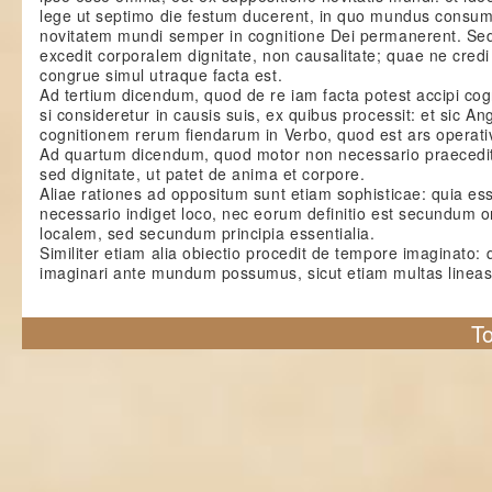
lege ut septimo die festum ducerent, in quo mundus consum
novitatem mundi semper in cognitione Dei permanerent. Sed 
excedit corporalem dignitate, non causalitate; quae ne credi
congrue simul utraque facta est.
Ad tertium dicendum, quod de re iam facta potest accipi cogn
si consideretur in causis suis, ex quibus processit: et sic A
cognitionem rerum fiendarum in Verbo, quod est ars operati
Ad quartum dicendum, quod motor non necessario praecedit
sed dignitate, ut patet de anima et corpore.
Aliae rationes ad oppositum sunt etiam sophisticae: quia es
necessario indiget loco, nec eorum definitio est secundum o
localem, sed secundum principia essentialia.
Similiter etiam alia obiectio procedit de tempore imaginato: q
imaginari ante mundum possumus, sicut etiam multas lineas
To