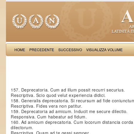
HOME
PRECEDENTE
SUCCESSIVO
VISUALIZZA VOLUME
Matthaeus d
157. Deprecatoria. Cum ad illum possit recurri securius.
Rescriptiva. Scio quod velut experiencia didici.
158. Generalis deprecatoria. Si recursum ad fide coniunctu
Rescriptiva. Fides vera non patitur.
159. Deprecatoria ad amicum. Inducit me secure dilectio.
Responsiva. Cum habeatur ad fidum.
160. Ad amicum deprecatoria. Cum locorum distancia corda
dilectorum.
Rescriptiva. Quam ad te gessi semper.