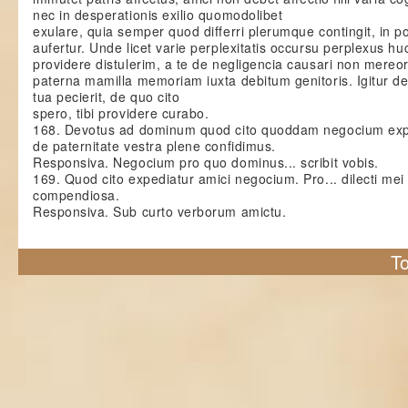
nec in desperationis exilio quomodolibet
exulare, quia semper quod differri plerumque contingit, in p
aufertur. Unde licet varie perplexitatis occursu perplexus hu
providere distulerim, a te de negligencia causari non mereor, 
paterna mamilla memoriam iuxta debitum genitoris. Igitur depo
tua pecierit, de quo cito
spero, tibi providere curabo.
168. Devotus ad dominum quod cito quoddam negocium exp
de paternitate vestra plene confidimus.
Responsiva. Negocium pro quo dominus... scribit vobis.
169. Quod cito expediatur amici negocium. Pro... dilecti mei
compendiosa.
Responsiva. Sub curto verborum amictu.
To