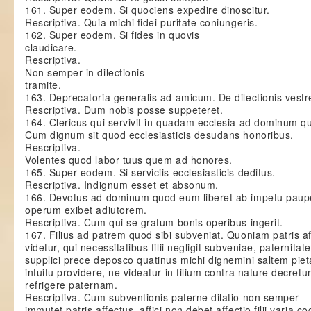
161. Super eodem. Si quociens expedire dinoscitur.
Rescriptiva. Quia michi fidei puritate coniungeris.
162. Super eodem. Si fides in quovis
claudicare.
Rescriptiva.
Non semper in dilectionis
tramite.
163. Deprecatoria generalis ad amicum. De dilectionis vestr
Rescriptiva. Dum nobis posse suppeteret.
164. Clericus qui servivit in quadam ecclesia ad dominum quo
Cum dignum sit quod ecclesiasticis desudans honoribus.
Rescriptiva.
Volentes quod labor tuus quem ad honores.
165. Super eodem. Si serviciis ecclesiasticis deditus.
Rescriptiva. Indignum esset et absonum.
166. Devotus ad dominum quod eum liberet ab impetu paupe
operum exibet adiutorem.
Rescriptiva. Cum qui se gratum bonis operibus ingerit.
167. Filius ad patrem quod sibi subveniat. Quoniam patris af
videtur, qui necessitatibus filii negligit subveniae, paternita
supplici prece deposco quatinus michi dignemini saltem piet
intuitu providere, ne videatur in filium contra nature decret
refrigere paternam.
Rescriptiva. Cum subventionis paterne dilatio non semper
immutet patris affectus, affici non debet affectio filii varia co