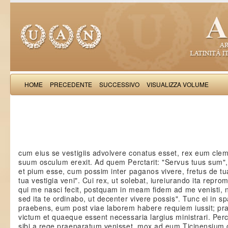
HOME
PRECEDENTE
SUCCESSIVO
VISUALIZZA VOLUME
Paulus Diaco
cum eius se vestigiis advolvere conatus esset, rex eum clem
suum osculum erexit. Ad quem Perctarit: "Servus tuus sum", 
et pium esse, cum possim inter paganos vivere, fretus de t
tua vestigia veni". Cui rex, ut solebat, iureiurando ita repro
qui me nasci fecit, postquam in meam fidem ad me venisti, nih
sed ita te ordinabo, ut decenter vivere possis". Tunc ei in 
praebens, eum post viae laborem habere requiem iussit; pr
victum et quaeque essent necessaria largius ministrari. Per
sibi a rege praeparatum venisset, mox ad eum Ticinensium