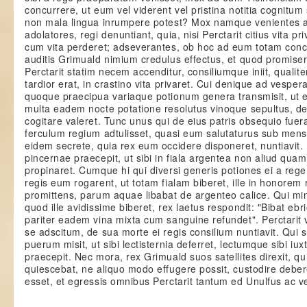
concurrere, ut eum vel viderent vel pristina notitia cognitum
non mala lingua inrumpere potest? Mox namque venientes 
adolatores, regi denuntiant, quia, nisi Perctarit citius vita p
cum vita perderet; adseverantes, ob hoc ad eum totam concu
auditis Grimuald nimium credulus effectus, et quod promisera
Perctarit statim necem accenditur, consiliumque iniit, qualit
tardior erat, in crastino vita privaret. Cui denique ad vespe
quoque praecipua variaque potionum genera transmisit, ut e
multa eadem nocte potatione resolutus vinoque sepultus, de 
cogitare valeret. Tunc unus qui de eius patris obsequio fuer
ferculum regium adtulisset, quasi eum salutaturus sub men
eidem secrete, quia rex eum occidere disponeret, nuntiavit. 
pincernae praecepit, ut sibi in fiala argentea non aliud qu
propinaret. Cumque hi qui diversi generis potiones ei a reg
regis eum rogarent, ut totam fialam biberet, ille in honorem 
promittens, parum aquae libabat de argenteo calice. Qui min
quod ille avidissime biberet, rex laetus respondit: "Bibat ebri
pariter eadem vina mixta cum sanguine refundet". Perctarit 
se adscitum, de sua morte ei regis consilium nuntiavit. Qu
puerum misit, ut sibi lectisternia deferret, lectumque sibi iuxt
praecepit. Nec mora, rex Grimuald suos satellites direxit, q
quiescebat, ne aliquo modo effugere possit, custodire debe
esset, et egressis omnibus Perctarit tantum ed Unulfus ac ve