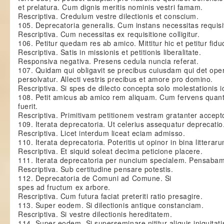
et prelatura. Cum dignis meritis nominis vestri famam.
Rescriptiva. Credulum vestre dilectionis et conscium.
105. Deprecatoria generalis. Cum instans necessitas requisit
Rescriptiva. Cum necessitas ex requisitione colligitur.
106. Petitur quedam res ab amico. Mittitur hic et petitur fiduci
Rescriptiva. Satis in missionis et petitionis liberalitate.
Responsiva negativa. Presens cedula nuncia referat.
107. Quidam qui obligavit se precibus cuiusdam qui det o
persolvatur. Allecti vestris precibus et amore pro domino.
Rescriptiva. Si spes de dilecto concepta solo molestationis i
108. Petit amicus ab amico rem aliquam. Cum fervens quan
fuerit.
Rescriptiva. Primitivam petitionem vestram gratanter accept
109. Iterata deprecatoria. Ut celerius assequatur deprecatio
Rescriptiva. Licet interdum liceat eciam admisso.
110. Iterata deprecatoria. Poteritis ut opinor in bina litterar
Rescriptiva. Et siquid soleat decima peticione placere.
111. Iterata deprecatoria per nuncium specialem. Pensabam
Rescriptiva. Sub certitudine pensare potestis.
112. Deprecatoria de Comuni ad Comune. Si
spes ad fructum ex arbore.
Rescriptiva. Cum futura faciat preteriti ratio presagire.
113. Super eodem. Si dilectionis antique constanciam.
Rescriptiva. Si vestre dilectionis hereditatem.
114. Super eodem. Si superseminare nititur aliquis iniquitati