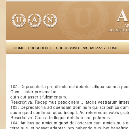
HOME
PRECEDENTE
SUCCESSIVO
VISUALIZZA VOLUME
Matthaeus d
102. Deprecatoria pro dilecto cui debetur aliqua summa pec
Cum... lator presencium
cui sicut asserit fulcimentum.
Rescriptiva. Recepimus peticionem... latoris vestrarum litte
103. Deprecatoria ad quendam dominum qui scripsit cuidam 
suum quod continuet quod incepit. Ad referendas vobis grat
Rescriptiva. Cum a te lingue debitum non petamus.
104. Amicus ad amicum quod det operam cum amicis suis qu
terre sue, et posset adaptari pro habendo quolibet beneficio