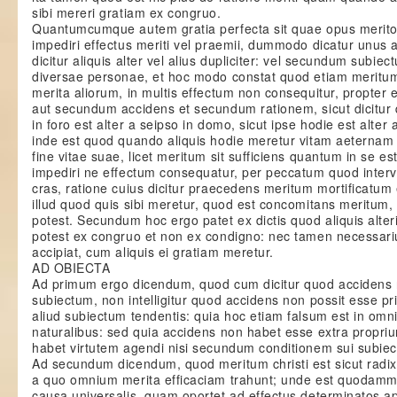
sibi mereri gratiam ex congruo.
Quantumcumque autem gratia perfecta sit quae opus merito
impediri effectus meriti vel praemii, dummodo dicatur unus a
dicitur aliquis alter vel alius dupliciter: vel secundum subiec
diversae personae, et hoc modo constat quod etiam meritum
merita aliorum, in multis effectum non consequitur, propter
aut secundum accidens et secundum rationem, sicut dicitur
in foro est alter a seipso in domo, sicut ipse hodie est alter 
inde est quod quando aliquis hodie meretur vitam aeternam
fine vitae suae, licet meritum sit sufficiens quantum in se es
impediri ne effectum consequatur, per peccatum quod interve
cras, ratione cuius dicitur praecedens meritum mortificatu
illud quod quis sibi meretur, quod est concomitans meritum,
potest. Secundum hoc ergo patet ex dictis quod aliquis alter
potest ex congruo et non ex condigno: nec tamen necessariu
accipiat, cum aliquis ei gratiam meretur.
AD OBIECTA
Ad primum ergo dicendum, quod cum dicitur quod accidens
subiectum, non intelligitur quod accidens non possit esse pri
aliud subiectum tendentis: quia hoc etiam falsum est in omn
naturalibus: sed quia accidens non habet esse extra propri
habet virtutem agendi nisi secundum conditionem sui subiect
Ad secundum dicendum, quod meritum christi est sicut rad
a quo omnium merita efficaciam trahunt; unde est quodamm
causa universalis, quam oportet ad effectus determinatos ap