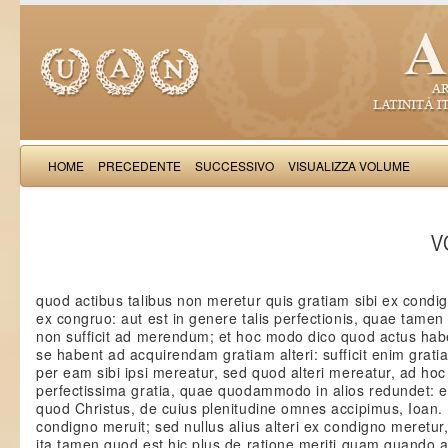
HOME
PRECEDENTE
SUCCESSIVO
VISUALIZZA VOLUME
Thomas Aquinas: Scr
VO
quod actibus talibus non meretur quis gratiam sibi ex condi
ex congruo: aut est in genere talis perfectionis, quae tamen
non sufficit ad merendum; et hoc modo dico quod actus hab
se habent ad acquirendam gratiam alteri: sufficit enim grat
per eam sibi ipsi mereatur, sed quod alteri mereatur, ad hoc no
perfectissima gratia, quae quodammodo in alios redundet: et
quod Christus, de cuius plenitudine omnes accipimus, Ioan.
condigno meruit; sed nullus alius alteri ex condigno meretu
ita tamen quod est hic plus de ratione meriti quam quando al