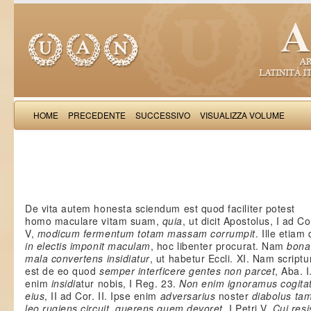
HOME
PRECEDENTE
SUCCESSIVO
VISUALIZZA VOLUME
Salimb
De vita autem honesta sciendum est quod faciliter potest
homo maculare vitam suam,
quia
, ut dicit Apostolus, I ad Co
V,
modicum fermentum totam massam corrumpit
. Ille etiam 
in electis imponit maculam
, hoc libenter procurat. Nam
bona
mala convertens insidiatur
, ut habetur Eccli. XI. Nam script
est de eo quod
semper interficere gentes non parcet
, Aba. 
enim
insidi
atur nobis, I Reg. 23.
Non enim ignoramus cogita
eius
, II ad Cor. II. Ipse enim
adversarius
noster
diabolus t
leo rugiens circuit, querens quem devoret
, I Petri V.
Cui resi