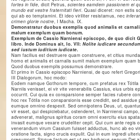
fortes in fide
, dicit Petrus,
scientes eamdem passionem ei qu
mundo est vestre fraternitati fieri
. Quasi diceret: non estis so
qui ab eo temptamini. Et ideo viriliter resistamus, nec
infer
crimen glorie nostre
, I Macha. IX.
Demonstratur duobus exemplis quod animalis et carnali
malum exemplum quam bonum.
Exemplum de Cassio Narniensi episcopo, de quo dicit Gr
libro. Inde Dominus ait, Io. VII:
Nolite iudicare secundum
sed iustum iuditium iudicate
.
Nam facilius est destruere quam construere, et citius mund
homo et animalis et carnalis sumit malum exemplum quam 
Quod duobus exemplis possumus demonstrare.
Et primo in Cassio episcopo Narniensi, de quo refert Gregor
III Dialogorum, hoc modo:
Eodem namque Gothorum tempore, cum prefatus rex Tótila
Narniis venisset, ei vir vite venerabilis Cassius, eius urbis e
occurrit. Cui quia ex consparsione semper facies rubere co
hoc rex Tótila non consparsionis esse credidit, sed assidue p
eumque omnino despexit. Sed omnipotens Deus, ut, quantu
vir esset, qui despiciebatur, ostenderet, in Narniensi campo
advenerat, malignus spiritus coram omni exercitu eius spat
invasit eumque vexare crudeliter cepit. Qui cum ante regis 
venerandum virum Cassium fuisset adductus, hunc ab eo vir
oratione facta, signo crucis expulit. Qui in eum ingredi ulter
presumpsit. Sicque factum est ut rex barbarus servum Dei ab