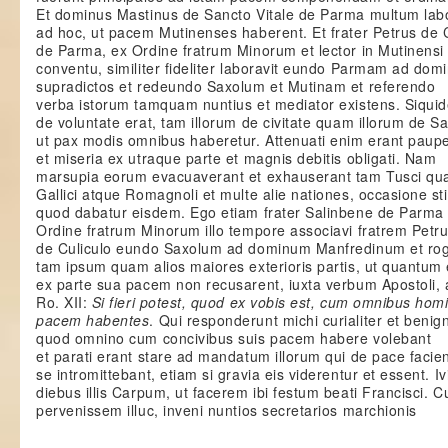
Et dominus Mastinus de Sancto Vitale de Parma multum labo
ad hoc, ut pacem Mutinenses haberent. Et frater Petrus de 
de Parma, ex Ordine fratrum Minorum et lector in Mutinensi
conventu, similiter fideliter laboravit eundo Parmam ad dom
supradictos et redeundo Saxolum et Mutinam et referendo
verba istorum tamquam nuntius et mediator existens. Siqui
de voluntate erat, tam illorum de civitate quam illorum de Sa
ut pax modis omnibus haberetur. Attenuati enim erant paupe
et miseria ex utraque parte et magnis debitis obligati. Nam
marsupia eorum evacuaverant et exhauserant tam Tusci q
Gallici atque Romagnoli et multe alie nationes, occasione st
quod dabatur eisdem. Ego etiam frater Salinbene de Parma
Ordine fratrum Minorum illo tempore associavi fratrem Petr
de Culiculo eundo Saxolum ad dominum Manfredinum et ro
tam ipsum quam alios maiores exterioris partis, ut quantum 
ex parte sua pacem non recusarent, iuxta verbum Apostoli, 
Ro. XII:
Si fieri potest, quod ex vobis est, cum omnibus hom
pacem habentes
. Qui responderunt michi curialiter et benig
quod omnino cum concivibus suis pacem habere volebant
et parati erant stare ad mandatum illorum qui de pace facie
se intromittebant, etiam si gravia eis viderentur et essent. Iv
diebus illis Carpum, ut facerem ibi festum beati Francisci.
pervenissem illuc, inveni nuntios secretarios marchionis