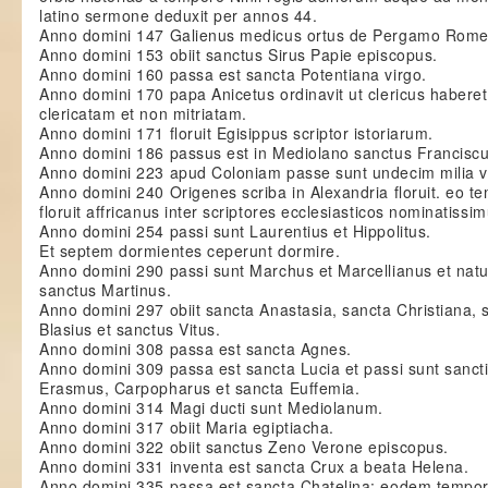
latino sermone deduxit per annos 44.
Anno domini 147 Galienus medicus ortus de Pergamo Rome 
Anno domini 153 obiit sanctus Sirus Papie episcopus.
Anno domini 160 passa est sancta Potentiana virgo.
Anno domini 170 papa Anicetus ordinavit ut clericus habere
clericatam et non mitriatam.
Anno domini 171 floruit Egisippus scriptor istoriarum.
Anno domini 186 passus est in Mediolano sanctus Franciscu
Anno domini 223 apud Coloniam passe sunt undecim milia vi
Anno domini 240 Origenes scriba in Alexandria floruit. eo t
floruit affricanus inter scriptores ecclesiasticos nominatissim
Anno domini 254 passi sunt Laurentius et Hippolitus.
Et septem dormientes ceperunt dormire.
Anno domini 290 passi sunt Marchus et Marcellianus et natu
sanctus Martinus.
Anno domini 297 obiit sancta Anastasia, sancta Christiana, 
Blasius et sanctus Vitus.
Anno domini 308 passa est sancta Agnes.
Anno domini 309 passa est sancta Lucia et passi sunt sancti 
Erasmus, Carpopharus et sancta Euffemia.
Anno domini 314 Magi ducti sunt Mediolanum.
Anno domini 317 obiit Maria egiptiacha.
Anno domini 322 obiit sanctus Zeno Verone episcopus.
Anno domini 331 inventa est sancta Crux a beata Helena.
Anno domini 335 passa est sancta Chatelina: eodem tempore