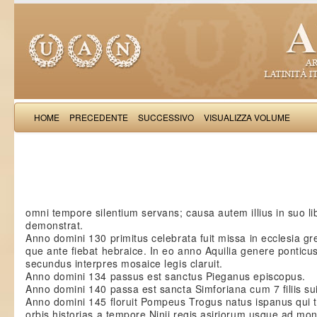
HOME
PRECEDENTE
SUCCESSIVO
VISUALIZZA VOLUME
Gothofred
omni tempore silentium servans; causa autem illius in suo li
demonstrat.
Anno domini 130 primitus celebrata fuit missa in ecclesia g
que ante fiebat hebraice. In eo anno Aquilia genere ponticus
secundus interpres mosaice legis claruit.
Anno domini 134 passus est sanctus Pieganus episcopus.
Anno domini 140 passa est sancta Simforiana cum 7 filiis su
Anno domini 145 floruit Pompeus Trogus natus ispanus qui t
orbis historias a tempore Ninii regis asiriorum usque ad mo