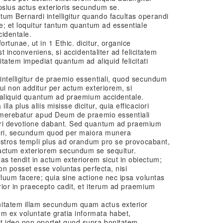
sius actus exterioris secundum se.
m Bernardi intelligitur quando facultas operandi
te; et loquitur tantum quantum ad essentiale
identale.
tunae, ut in 1 Ethic. dicitur, organice
est inconveniens, si accidentaliter ad felicitatem
itatem impediat quantum ad aliquid felicitati
intelligitur de praemio essentiali, quod secundum
ui non additur per actum exteriorem, si
r aliquid quantum ad praemium accidentale.
a plus aliis misisse dicitur, quia efficaciori
s merebatur apud Deum de praemio essentiali
ori devotione dabant. Sed quantum ad praemium
ereri, secundum quod per maiora munera
nistros templi plus ad orandum pro se provocabant,
 actum exteriorem secundum se sequitur.
s tendit in actum exteriorem sicut in obiectum;
on posset esse voluntas perfecta, nisi
fluum facere; quia sine actione nec ipsa voluntas
ior in praecepto cadit, et iterum ad praemium
itatem illam secundum quam actus exterior
um ex voluntate gratia informata habet,
t ideo non oportet quod supra bonitatem