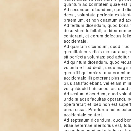
quantum ad bonitatem quae est ip
Ad secundum dicendum, quod dictu
deest, voluntate perfecta existen
praemium, et non quantum ad acc
Ad tertium dicendum, quod bona for
deserviunt felicitati; et ideo non 
conferant, et eorum defectus felic
accidentale.
Ad quartum dicendum, quod illud 
quantitatem radicis mensuratur; c
sit perfecta voluntas; sed additu
Ad quintum dicendum, quod vidua ill
voluntate illud dedit; unde magi
quam illi qui maiora munera min
accidentale illi poterant plus m
plus satisfaciebant, vel etiam mi
vel quidquid huiusmodi est quod
Ad sextum dicendum, quod volunta
unde si adsit facultas operandi, n
operaretur; et ideo non est super
bona esset. Praeterea actus exter
accidentale confert.
Ad septimum dicendum, quod bon
vitae aeternae meritorius est, tot
secundum quod voluntarius est; e