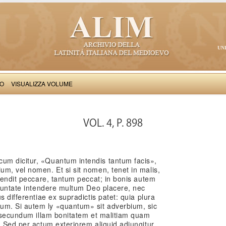
UN
VO
VISUALIZZA VOLUME
Thomas Aquinas: Scriptum super Libros Sententiarum, II
VOL. 4, P. 898
um dicitur, «Quantum intendis tantum facis»,
m, vel nomen. Et si sit nomen, tenet in malis,
ntendit peccare, tantum peccat; in bonis autem
oluntate intendere multum Deo placere, nec
s differentiae ex supradictis patet: quia plura
m. Si autem ly «quantum» sit adverbium, sic
, secundum illam bonitatem et malitiam quam
. Sed per actum exteriorem aliquid adiungitur