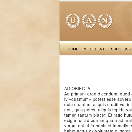
HOME
PRECEDENTE
SUCCESSI
AD OBIECTA
Ad primum ergo dicendum, quod c
ly «quantum» potest esse adverbiu
quia quantum aliquis credit vel i
non, quia potest aliquis tepida v
tamen tantum placet. Et ratio huiu
exiguntur ad bonum quam ad malu
verum est et in bonis et in malis
habet actus ex voluntate eligente