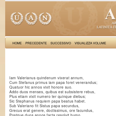
HOME
PRECEDENTE
SUCCESSIVO
VISUALIZZA VOLUME
Gotifredu
Iam Valerianus quindenum vixerat annum,
Cum Stefanus primus iam papa foret venerandus;
Quatuor hic annos vixit honore suo.
Addo duos menses, quibus est subsistere rebus,
Plus etiam vixit numero ter quinque diebus;
Sic Stephanus requiem papa beatus habet.
Sub Valeriano fit Sistus papa secundus,
Grecus erat genere, doctissimus, ore facundus,
Postque duos annos facta resolvit humo.