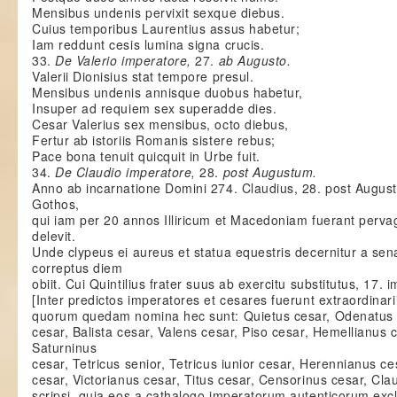
Mensibus undenis pervixit sexque diebus.
Cuius temporibus Laurentius assus habetur;
Iam reddunt cesis lumina signa crucis.
33.
De Valerio imperatore,
27.
ab Augusto.
Valerii Dionisius stat tempore presul.
Mensibus undenis annisque duobus habetur,
Insuper ad requiem sex superadde dies.
Cesar Valerius sex mensibus, octo diebus,
Fertur ab istoriis Romanis sistere rebus;
Pace bona tenuit quicquit in Urbe fuit.
34.
De Claudio imperatore,
28.
post Augustum.
Anno ab incarnatione Domini 274. Claudius, 28. post Augustu
Gothos,
qui iam per 20 annos Illiricum et Macedoniam fuerant pervagat
delevit.
Unde clypeus ei aureus et statua equestris decernitur a se
correptus diem
obiit. Cui Quintilius frater suus ab exercitu substitutus, 17. im
[Inter predictos imperatores et cesares fuerunt extraordinari
quorum quedam nomina hec sunt: Quietus cesar, Odenatus c
cesar, Balista cesar, Valens cesar, Piso cesar, Hemellianus 
Saturninus
cesar, Tetricus senior, Tetricus iunior cesar, Herennianus c
cesar, Victorianus cesar, Titus cesar, Censorinus cesar, Cl
scripsi, quia eos a cathalogo imperatorum autenticorum exc