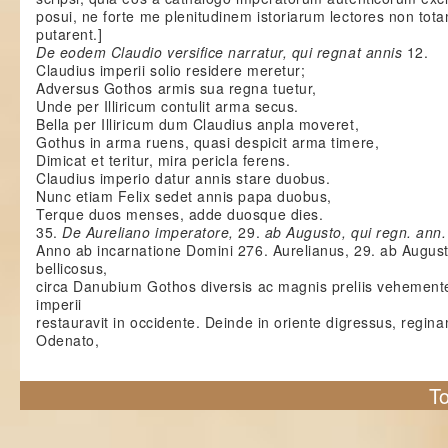
posui, ne forte me plenitudinem istoriarum lectores non tot
putarent.]
De eodem Claudio versifice narratur, qui regnat annis
12.
Claudius imperii solio residere meretur;
Adversus Gothos armis sua regna tuetur,
Unde per Illiricum contulit arma secus.
Bella per Illiricum dum Claudius anpla moveret,
Gothus in arma ruens, quasi despicit arma timere,
Dimicat et teritur, mira pericla ferens.
Claudius imperio datur annis stare duobus.
Nunc etiam Felix sedet annis papa duobus,
Terque duos menses, adde duosque dies.
35.
De Aureliano imperatore,
29.
ab Augusto, qui regn. ann.
Anno ab incarnatione Domini 276. Aurelianus, 29. ab Augusto
bellicosus,
circa Danubium Gothos diversis ac magnis preliis vehemente
imperii
restauravit in occidente. Deinde in oriente digressus, regi
Odenato,
To