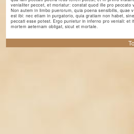
venialiter peccet, et moriatur: constat quod ille pro peccato v
Non autem in limbo puerorum, quia poena sensibilis, quae v
est ibi: nec etiam in purgatorio, quia gratiam non habet, sin
peccati esse potest. Ergo punietur in inferno pro veniali: et i
mortem aeternam obligat, sicut et mortale.
To