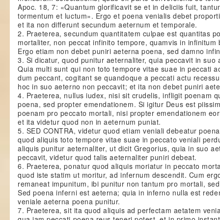
Apoc. 18, 7: «Quantum glorificavit se et in deliciis fuit, tantum
tormentum et luctum». Ergo et poena venialis debet proport
et ita non differunt secundum aeternum et temporale.
2. Praeterea, secundum quantitatem culpae est quantitas po
mortaliter, non peccat infinito tempore, quamvis in infinitu
Ergo etiam non debet puniri aeterna poena, sed damno infin
3. Si dicatur, quod punitur aeternaliter, quia peccavit in suo
Quia multi sunt qui non toto tempore vitae suae in peccati a
dum peccant, cogitant se quandoque a peccati actu recessu
hoc in suo aeterno non peccavit; et ita non debet puniri aet
4. Praeterea, nullus iudex, nisi sit crudelis, infligit poenam q
poena, sed propter emendationem. Si igitur Deus est piissimu
poenam pro peccato mortali, nisi propter emendationem eo
et ita videtur quod non in aeternum puniat.
5. SED CONTRA, videtur quod etiam veniali debeatur poena 
quod aliquis toto tempore vitae suae in peccato veniali perdur
aliquis punitur aeternaliter, ut dicit Gregorius, quia in suo a
peccavit, videtur quod talis aeternaliter puniri debeat.
6. Praeterea, ponatur quod aliquis moriatur in peccato mortal
quod iste statim ut moritur, ad infernum descendit. Cum erg
remaneat impunitum, ibi punitur non tantum pro mortali, sed 
Sed poena inferni est aeterna; quia in inferno nulla est re
veniale aeterna poena punitur.
7. Praeterea, sit ita quod aliquis ad perfectam aetatem venia
qua iam peccati poena reus teneri potest, et in primo instanti