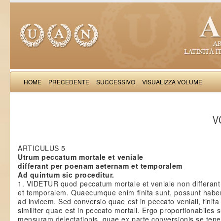
HOME
PRECEDENTE
SUCCESSIVO
VISUALIZZA VOLUME
Thomas Aquinas: Scr
VO
ARTICULUS 5
Utrum peccatum mortale et veniale
differant per poenam aeternam et temporalem
Ad quintum sic proceditur.
1. VIDETUR quod peccatum mortale et veniale non differa
et temporalem. Quaecumque enim finita sunt, possunt habe
ad invicem. Sed conversio quae est in peccato veniali, finita 
similiter quae est in peccato mortali. Ergo proportionabile
mensuram delectationis, quae ex parte conversionis se tene