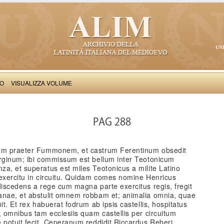
UN
VO
VISUALIZZA VOLUME
: Annales Ceccanenses
PAG 288
iam praeter Fummonem, et castrum Ferentinum obsedit
arginum; ibi commissum est bellum inter Teotonicum
a, et superatus est miles Teotonicus a milite Latino
 exercitu in circuitu. Quidam comes nomine Henricus
discedens a rege cum magna parte exercitus regis, fregit
anae, et abstulit omnem robbam et; animalia omnia, quae
it. Et rex habuerat fodrum ab ipsis castellis, hospitatus
, omnibus tam ecclesiis quam castellis per circuitum
 potuit fecit. Ceperanum reddidit Riccardus Reberi.