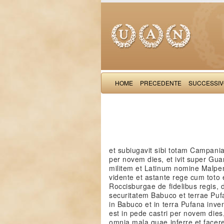
HOME
PRECEDENTE
SUCCESSI
et subiugavit sibi totam Campan
per novem dies, et ivit super Gu
militem et Latinum nomine Malpenz
vidente et astante rege cum toto
Roccisburgae de fidelibus regis, 
securitatem Babuco et terrae Puf
in Babuco et in terra Pufana inven
est in pede castri per novem dies
omnia mala quae inferre et facere