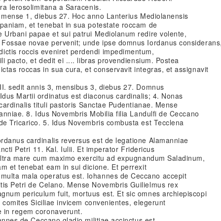
rra Ierosolimitana a Saracenis.
it mense 1, diebus 27. Hoc anno Lanterius Mediolanensis
mpaniam, et tenebat in sua potestate roccam de
e Urbani papae et sui patrui Mediolanum redire volente,
s Fossae novae pervenit; unde ipse domnus Iordanus considerans
ctis roccis eveniret perdendi impedimentum,
 pacto, et dedit ei .... libras provendiensium. Postea
tas roccas in sua cura, et conservavit integras, et assignavit
II. sedit annis 3, mensibus 3, diebus 27. Domnus
dus Martii ordinatus est diaconus cardinalis; 4. Nonas
 cardinalis tituli pastoris Sanctae Pudentianae. Mense
manniae. 8. Idus Novembris Mobilia filia Landulfi de Ceccano
 de Tricarico. 5. Idus Novembris combusta est Tecclena
rdanus cardinalis reversus est de legatione Alamanniae
ncti Petri 11. Kal. Iulii. Et imperator Fridericus
re ultra mare cum maximo exercitu ad expugnandum Saladinum,
m et tenebat eam in sui dicione. Et perrexit
multa mala operatus est. Iohannes de Ceccano accepit
tis Petri de Celano. Mense Novembris Guilielmus rex
gnum periculum fuit, mortuus est. Et sic omnes archiepiscopi
i comites Siciliae invicem convenientes, elegerunt
e in regem coronaverunt.
hannes de Ceccano gladio militiae accinctus est.