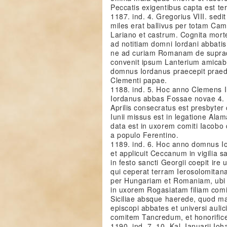
Peccatis exigentibus capta est te
1187. ind. 4. Gregorius VIII. sed
miles erat ballivus per totam Ca
Lariano et castrum. Cognita mort
ad notitiam domni Iordani abbati
ne ad curiam Romanam de supradi
convenit ipsum Lanterium amicabili
domnus Iordanus praecepit praedic
Clementi papae.
1188. ind. 5. Hoc anno Clemens I
Iordanus abbas Fossae novae 4. I
Aprilis consecratus est presbyter
Iunii missus est in legatione Ala
data est in uxorem comiti Iacobo
a populo Ferentino.
1189. ind. 6. Hoc anno domnus Io
et applicuit Ceccanum in vigilia sa
in festo sancti Georgii coepit i
qui ceperat terram Ierosolomitana
per Hungariam et Romaniam, ubi 
in uxorem Rogasiatam filiam comi
Siciliae absque haerede, quod ma
episcopi abbates et universi aulic
comitem Tancredum, et honorific
1190. ind. 7. 10. Kal. Ianuarii Io