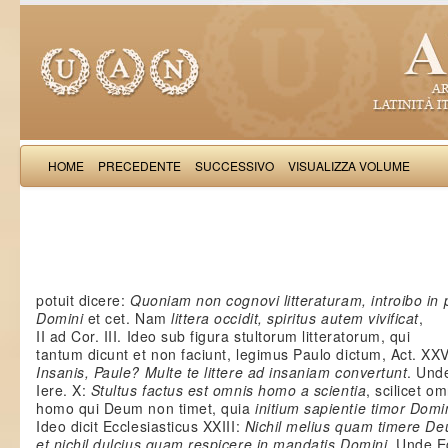
HOME
PRECEDENTE
SUCCESSIVO
VISUALIZZA VOLUME
Salimb
potuit dicere:
Quoniam non cognovi litteraturam, introibo in 
Domini
et cet. Nam
littera occidit, spiritus autem vivificat
,
II ad Cor. III. Ideo sub figura stultorum litteratorum, qui
tantum dicunt et non faciunt, legimus Paulo dictum, Act. XXV
Insanis, Paule? Multe te littere ad insaniam convertunt
. Und
Iere. X:
Stultus factus est omnis homo a scientia
, scilicet om
homo qui Deum non timet, quia
initium sapientie timor Domi
Ideo dicit Ecclesiasticus XXIII:
Nichil melius quam timere D
et nichil dulcius quam respicere in mandatis Domini
. Unde E