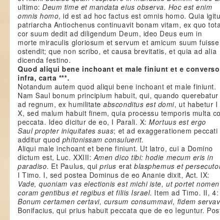
ultimo:
Deum time et mandata eius observa. Hoc est enim
omnis homo
, id est ad hoc factus est omnis homo. Quia igit
patriarcha Antiochenus continuavit bonam vitam, ex quo tota
cor suum dedit ad diligendum Deum, ideo Deus eum in
morte miraculis gloriosum et servum et amicum suum fuisse
ostendit; que non scribo, et causa brevitatis, et quia ad alia
dicenda festino.
Quod aliqui bene inchoant et male finiunt et e converso.
infra, carta ***.
Notandum autem quod aliqui bene inchoant et male finiunt.
Nam Saul bonum principium habuit, qui, quando querebatur
ad regnum, ex humilitate
absconditus est domi
, ut habetur I
X, sed malum habuit finem, quia processu temporis multa c
peccata. Ideo dicitur de eo, I Parali. X:
Mortuus est ergo
Saul propter iniquitates suas
; et ad exaggerationem peccati 
additur quod
phitonissam consuluerit
.
Aliqui male inchoant et bene finiunt. Ut latro, cui a Domino
dictum est, Luc. XXIII:
Amen dico tibi: hodie mecum eris in
paradiso
. Et Paulus, qui
prius
erat
blasphemus et persecuto
I Timo. I, sed postea Dominus de eo Ananie dixit, Act. IX:
Vade, quoniam vas electionis est michi iste, ut portet nom
coram gentibus et regibus et filiis Israel
. Item ad Timo. II, 4:
Bonum certamen certavi, cursum consummavi, fidem servav
Bonifacius, qui prius habuit peccata que de eo leguntur. P