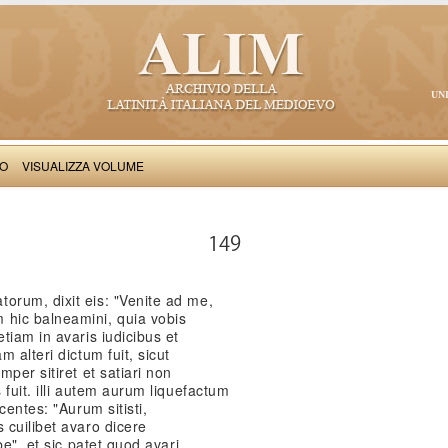
UN
VO
VISUALIZZA VOLUME
Iacobus de Varagine: Chronica civitatis Ianuensis
149
rum, dixit eis: "Venite ad me,
hic balneamini, quia vobis
tiam in avaris iudicibus et
 alteri dictum fuit, sicut
per sitiret et satiari non
fuit. illi autem aurum liquefactum
centes: "Aurum sitisti,
 cuilibet avaro dicere
be". et sic patet quod avari