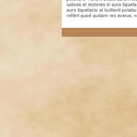
iudices et rectores in auro liquefa
auro liquefacto et bullienti pota
reffert quod quidam rex avarus, n