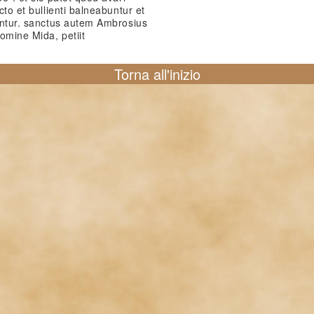
cto et bullienti balneabuntur et
buntur. sanctus autem Ambrosius
omine Mida, petiit
Torna all'inizio