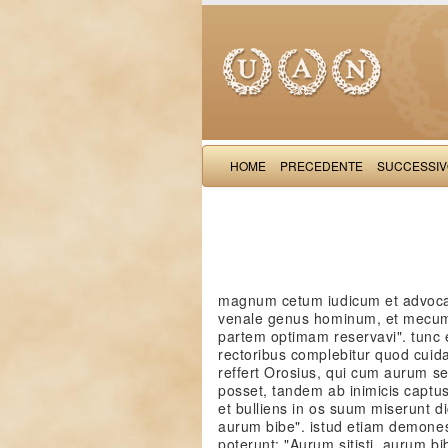
HOME
PRECEDENTE
SUCCESSI
magnum cetum iudicum et advocato
venale genus hominum, et mecum 
partem optimam reservavi". tunc e
rectoribus complebitur quod cuidam
reffert Orosius, qui cum aurum sem
posset, tandem ab inimicis captus 
et bulliens in os suum miserunt di
aurum bibe". istud etiam demones
poterunt: "Aurum sitisti, aurum bi