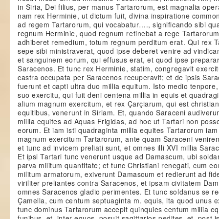
in Siria, Dei filius, per manus Tartarorum, est magnalia opera
nam rex Herminie, ut dictum fuit, divina inspiratione commoni
ad regem Tartarorum, qui vocabatur…., significando sibi qu
regnum Herminie, quod regnum retinebat a rege Tartarorum; 
adhiberet remedium, totum regnum perditum erat. Qui rex 
sepe sibi ministraverat, quod ipse deberet venire ad vindi
et sanguinem eorum, qui effusus erat, et quod ipse preparar
Saracenos. Et tunc rex Herminie, statim, congregavit exerc
castra occupata per Saracenos recuperavit; et de ipsis Sarace
fuerunt et capti ultra duo millia equitum. Isto medio tenpor
suo exercitu, qui fuit deni centena millia in equis et quadrag
alium magnum exercitum, et rex Çarçiarum, qui est christi
equitibus, venerunt in Siriam. Et, quando Saraceni audiverun
millia equites ad Aquas Frigidas, ad hoc ut Tartari non possen
eorum. Et iam isti quadraginta millia equites Tartarorum iam
magnum exercitum Tartarorum, ante quam Saraceni venirent,
et tunc ad invicem preliati sunt, et omnes illi XVI millia Sara
Et ipsi Tartari tunc venerunt usque ad Damascum, ubi sold
parva militum quantitate; et tunc Christiani renegati, cum e
militum armatorum, exiverunt Damascum et redierunt ad fidem
viriliter preliantes contra Saracenos, et ipsam civitatem Da
omnes Saracenos gladio perimentes. Et tunc soldanus se re
Çamella, cum centum septuaginta m. equis, ita quod unus ex
tunc dominus Tartarorum accepit quinquies centum millia equo
funibus, et, inter equos, posuit sagittarios pedites, et, post is