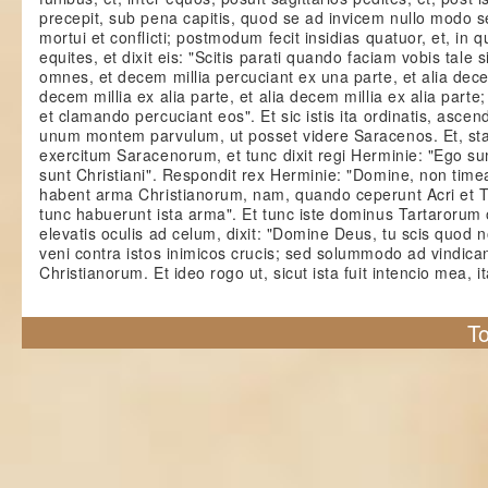
precepit, sub pena capitis, quod se ad invicem nullo modo 
mortui et conflicti; postmodum fecit insidias quatuor, et, in q
equites, et dixit eis: "Scitis parati quando faciam vobis tale
omnes, et decem millia percuciant ex una parte, et alia decem
decem millia ex alia parte, et alia decem millia ex alia part
et clamando percuciant eos". Et sic istis ita ordinatis, asce
unum montem parvulum, ut posset videre Saracenos. Et, sta
exercitum Saracenorum, et tunc dixit regi Herminie: "Ego su
sunt Christiani". Respondit rex Herminie: "Domine, non timea
habent arma Christianorum, nam, quando ceperunt Acri et Tr
tunc habuerunt ista arma". Et tunc iste dominus Tartarorum or
elevatis oculis ad celum, dixit: "Domine Deus, tu scis quod n
veni contra istos inimicos crucis; sed solummodo ad vindi
Christianorum. Et ideo rogo ut, sicut ista fuit intencio mea, i
To