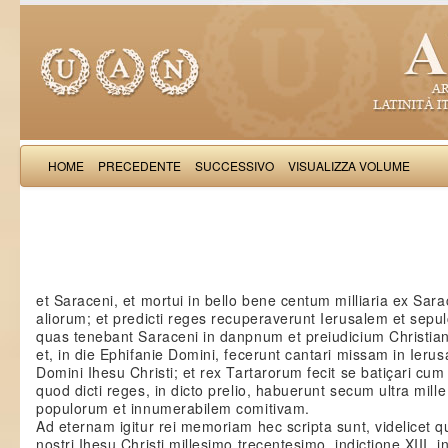
HOME
PRECEDENTE
SUCCESSIVO
VISUALIZZA VOLUME
Petri 
et Saraceni, et mortui in bello bene centum milliaria ex Sar
aliorum; et predicti reges recuperaverunt Ierusalem et sepu
quas tenebant Saraceni in danpnum et preiudicium Christiano
et, in die Ephifanie Domini, fecerunt cantari missam in Ieru
Domini Ihesu Christi; et rex Tartarorum fecit se batiçari cum
quod dicti reges, in dicto prelio, habuerunt secum ultra mille 
populorum et innumerabilem comitivam.
Ad eternam igitur rei memoriam hec scripta sunt, videlicet 
nostri Ihesu Christi millesimo trecentesimo, indictione XIII, i