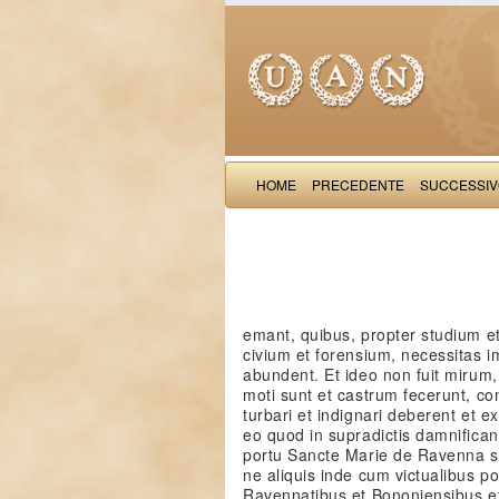
HOME
PRECEDENTE
SUCCESSI
emant, quibus, propter studium e
civium et forensium, necessitas im
abundent. Et ideo non fuit mirum
moti sunt et castrum fecerunt, c
turbari et indignari deberent et
eo quod in supradictis damnificant
portu Sancte Marie de Ravenna
ne aliquis inde cum victualibus po
Ravennatibus et Bononiensibus e