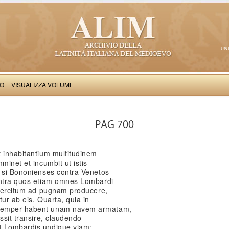
UN
VO
VISUALIZZA VOLUME
Salimbene de Adam: Cronica
PAG 700
t inhabitantium multitudinem
minet et incumbit ut istis
, si Bononienses contra Venetos
ontra quos etiam omnes Lombardi
 exercitum ad pugnam producere,
ur ab eis. Quarta, quia in
 semper habent unam navem armatam,
ssit transire, claudendo
t Lombardis undique viam;