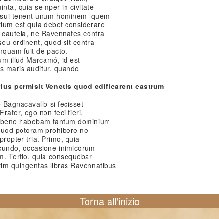
inta, quia semper in civitate
sui tenent unum hominem, quem
tium est quia debet considerare
et cautela, ne Ravennates contra
seu ordinent, quod sit contra
nquam fuit de pacto.
um illud Marcamó, id est
us maris auditur, quando
.
ius permisit Venetis quod edificarent castrum
 Bagnacavallo si fecisset
«Frater, ego non feci fieri,
uia bene habebam tantum dominium
 quod poteram prohibere ne
propter tria. Primo, quia
cundo, occasione inimicorum
. Tertio, quia consequebar
atim quingentas libras Ravennatibus
Torna all'inizio