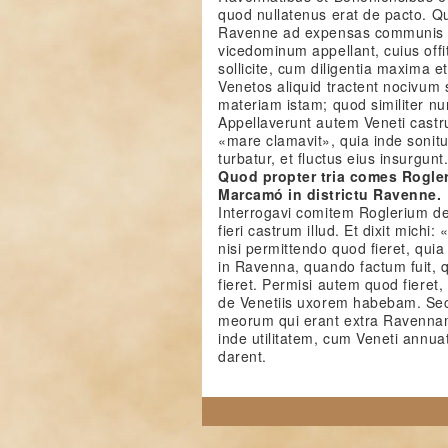
quod nullatenus erat de pacto. Qu
Ravenne ad expensas communis 
vicedominum appellant, cuius offi
sollicite, cum diligentia maxima 
Venetos aliquid tractent nocivum 
materiam istam; quod similiter nu
Appellaverunt autem Veneti castr
«mare clamavit», quia inde sonit
turbatur, et fluctus eius insurgunt
Quod propter tria comes Rogler
Marcamó in districtu Ravenne.
Interrogavi comitem Roglerium de
fieri castrum illud. Et dixit michi: 
nisi permittendo quod fieret, q
in Ravenna, quando factum fuit,
fieret. Permisi autem quod fieret, 
de Venetiis uxorem habebam. Se
meorum qui erant extra Ravennam
inde utilitatem, cum Veneti annu
darent.