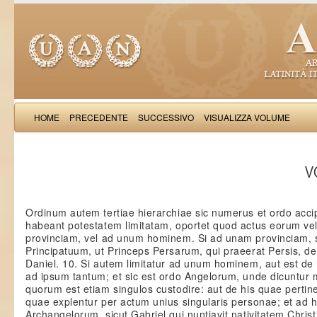
HOME
PRECEDENTE
SUCCESSIVO
VISUALIZZA VOLUME
Thomas Aquinas: Scr
VO
Ordinum autem tertiae hierarchiae sic numerus et ordo acci
habeant potestatem limitatam, oportet quod actus eorum vel
provinciam, vel ad unum hominem. Si ad unam provinciam, s
Principatuum, ut Princeps Persarum, qui praeerat Persis, d
Daniel. 10. Si autem limitatur ad unum hominem, aut est de 
ad ipsum tantum; et sic est ordo Angelorum, unde dicuntur 
quorum est etiam singulos custodire: aut de his quae perti
quae explentur per actum unius singularis personae; et ad 
Archangelorum, sicut Gabriel qui nuntiavit nativitatem Christi