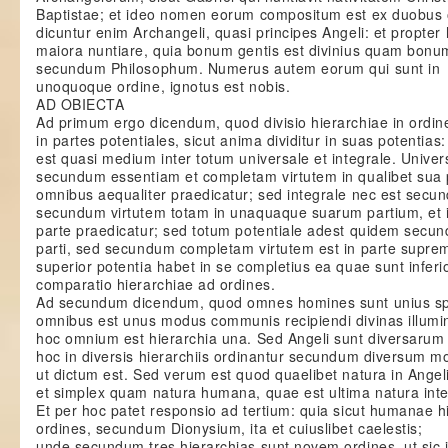
Baptistae; et ideo nomen eorum compositum est ex duobus o
dicuntur enim Archangeli, quasi principes Angeli: et propter
maiora nuntiare, quia bonum gentis est divinius quam bonu
secundum Philosophum. Numerus autem eorum qui sunt in
unoquoque ordine, ignotus est nobis.
AD OBIECTA
Ad primum ergo dicendum, quod divisio hierarchiae in ordines
in partes potentiales, sicut anima dividitur in suas potentias
est quasi medium inter totum universale et integrale. Univer
secundum essentiam et completam virtutem in qualibet sua 
omnibus aequaliter praedicatur; sed integrale nec est sec
secundum virtutem totam in unaquaque suarum partium, et 
parte praedicatur; sed totum potentiale adest quidem secun
parti, sed secundum completam virtutem est in parte supre
superior potentia habet in se completius ea quae sunt inferior
comparatio hierarchiae ad ordines.
Ad secundum dicendum, quod omnes homines sunt unius spec
omnibus est unus modus communis recipiendi divinas illumin
hoc omnium est hierarchia una. Sed Angeli sunt diversarum 
hoc in diversis hierarchiis ordinantur secundum diversum m
ut dictum est. Sed verum est quod quaelibet natura in Angel
et simplex quam natura humana, quae est ultima natura intel
Et per hoc patet responsio ad tertium: quia sicut humanae h
ordines, secundum Dionysium, ita et cuiuslibet caelestis;
unde secundum tres hierarchias sunt novem ordines, ut sic i