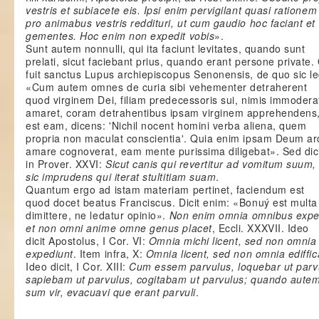
vestris et subiacete eis. Ipsi enim pervigilant quasi rationem
pro animabus vestris reddituri, ut cum gaudio hoc faciant et
gementes. Hoc enim non expedit vobis
».
Sunt autem nonnulli, qui ita faciunt levitates, quando sunt
prelati, sicut faciebant prius, quando erant persone private.
fuit sanctus Lupus archiepiscopus Senonensis, de quo sic le
«Cum autem omnes de curia sibi vehementer detraherent
quod virginem Dei, filiam predecessoris sui, nimis immodera
amaret, coram detrahentibus ipsam virginem apprehendens,
est eam, dicens: 'Nichil nocent homini verba aliena, quem
propria non maculat conscientia'. Quia enim ipsam Deum ar
amare cognoverat, eam mente purissima diligebat». Sed dic
in Prover. XXVI:
Sicut canis qui revertitur ad vomitum suum,
sic imprudens qui iterat stultitiam suam
.
Quantum ergo ad istam materiam pertinet, faciendum est
quod docet beatus Franciscus. Dicit enim: «Bonuý est multa
dimittere, ne ledatur opinio».
Non enim omnia omnibus expe
et non omni anime omne genus placet
, Eccli. XXXVII. Ideo
dicit Apostolus, I Cor. VI:
Omnia michi licent, sed non omnia
expediunt
. Item infra, X:
Omnia licent, sed non omnia ediffic
Ideo dicit, I Cor. XIII:
Cum essem parvulus, loquebar ut parv
sapiebam ut parvulus, cogitabam ut parvulus; quando autem
sum vir, evacuavi que erant parvuli
.