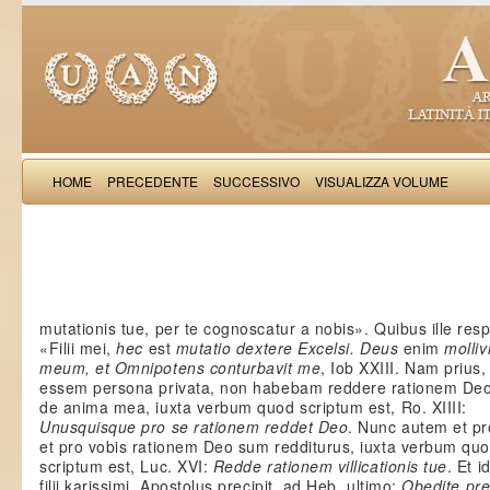
HOME
PRECEDENTE
SUCCESSIVO
VISUALIZZA VOLUME
Salimb
mutationis tue, per te cognoscatur a nobis». Quibus ille resp
«Filii mei,
hec
est
mutatio dextere Excelsi. Deus
enim
molliv
meum, et Omnipotens conturbavit me
, Iob XXIII. Nam prius
essem persona privata, non habebam reddere rationem Deo
de anima mea, iuxta verbum quod scriptum est, Ro. XIIII:
Unusquisque pro se rationem reddet Deo
. Nunc autem et p
et pro vobis rationem Deo sum redditurus, iuxta verbum qu
scriptum est, Luc. XVI:
Redde rationem villicationis tue
. Et i
filii karissimi, Apostolus precipit, ad Heb. ultimo:
Obedite pre