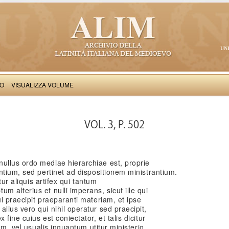
UN
VO
VISUALIZZA VOLUME
Thomas Aquinas: Scriptum super Libros Sententiarum, II
VOL. 3, P. 502
llus ordo mediae hierarchiae est, proprie
ntium, sed pertinet ad dispositionem ministrantium.
tur aliquis artifex qui tantum
 alterius et nulli imperans, sicut ille qui
i praecipit praeparanti materiam, et ipse
ius vero qui nihil operatur sed praecipit,
fine cuius est coniectator, et talis dicitur
um, vel usualis inquantum utitur ministerio