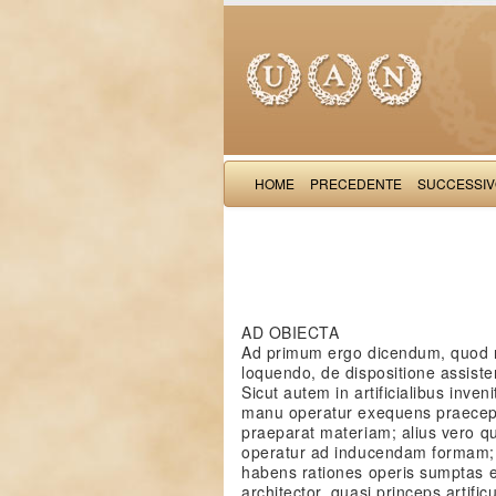
HOME
PRECEDENTE
SUCCESSI
AD OBIECTA
Ad primum ergo dicendum, quod nu
loquendo, de dispositione assiste
Sicut autem in artificialibus inveni
manu operatur exequens praeceptum
praeparat materiam; alius vero qu
operatur ad inducendam formam; al
habens rationes operis sumptas ex 
architector, quasi princeps artific