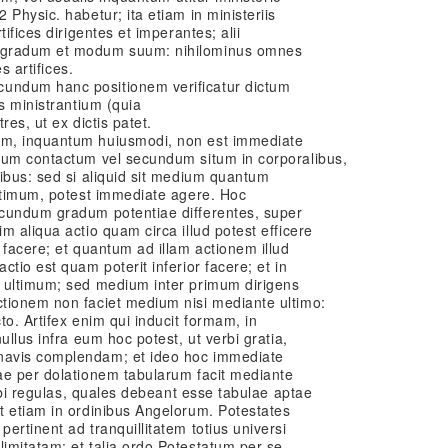
Physic. habetur; ita etiam in ministeriis
ifices dirigentes et imperantes; alii
 gradum et modum suum: nihilominus omnes
s artifices.
undum hanc positionem verificatur dictum
s ministrantium (quia
res, ut ex dictis patet.
m, inquantum huiusmodi, non est immediate
dum contactum vel secundum situm in corporalibus,
ibus: sed si aliquid sit medium quantum
ultimum, potest immediate agere. Hoc
ecundum gradum potentiae differentes, super
m aliqua actio quam circa illud potest efficere
 facere; et quantum ad illam actionem illud
tio est quam poterit inferior facere; et in
 ultimum; sed medium inter primum dirigens
tionem non faciet medium nisi mediante ultimo:
to. Artifex enim qui inducit formam, in
ullus infra eum hoc potest, ut verbi gratia,
navis complendam; et ideo hoc immediate
ae per dolationem tabularum facit mediante
sibi regulas, quales debeant esse tabulae aptae
t etiam in ordinibus Angelorum. Potestates
ertinent ad tranquillitatem totius universi
imitatam; et talia ordo Potestatum per se