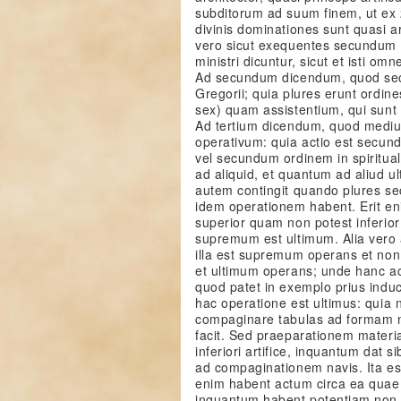
subditorum ad suum finem, ut ex 2 
divinis dominationes sunt quasi art
vero sicut exequentes secundum
ministri dicuntur, sicut et isti omne
Ad secundum dicendum, quod sec
Gregorii; quia plures erunt ordine
sex) quam assistentium, qui sunt t
Ad tertium dicendum, quod mediu
operativum: quia actio est secun
vel secundum ordinem in spiritual
ad aliquid, et quantum ad aliud 
autem contingit quando plures s
idem operationem habent. Erit eni
superior quam non potest inferior
supremum est ultimum. Alia vero ac
illa est supremum operans et non
et ultimum operans; unde hanc ac
quod patet in exemplo prius induc
hac operatione est ultimus: quia n
compaginare tabulas ad formam 
facit. Sed praeparationem materi
inferiori artifice, inquantum dat 
ad compaginationem navis. Ita es
enim habent actum circa ea quae p
inquantum habent potentiam non l