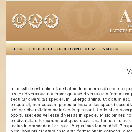
HOME
PRECEDENTE
SUCCESSIVO
VISUALIZZA VOLUME
Thomas Aquinas: Scr
VO
Impossibile est enim diversitatem in numero sub eadem spe
nisi ex diversitate materiae: quia ad diversitatem formalium 
sequitur diversitas specierum. Si ergo anima, ut dictum est
ex qua sit, non possunt plures animae unius speciei esse d
nisi per diversitatem materiae in qua sunt. Unde si ante cor
oportuisset eas vel esse diversas in specie, et sic omnes ho
ex diversitate formarum: aut quod esset una tantum numero, 
tactus in praecedenti articulo. Augustinus tamen dicit, 7 s
primi hominis creatam esse ante formationem corporis; qu