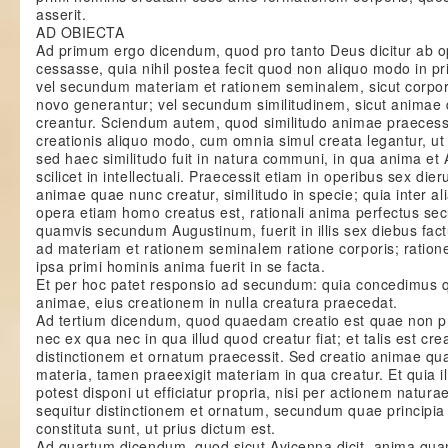
asserit.
AD OBIECTA
Ad primum ergo dicendum, quod pro tanto Deus dicitur ab o
cessasse, quia nihil postea fecit quod non aliquo modo in pr
vel secundum materiam et rationem seminalem, sicut corpo
novo generantur; vel secundum similitudinem, sicut animae
creantur. Sciendum autem, quod similitudo animae praecessi
creationis aliquo modo, cum omnia simul creata legantur, ut E
sed haec similitudo fuit in natura communi, in qua anima et
scilicet in intellectuali. Praecessit etiam in operibus sex die
animae quae nunc creatur, similitudo in specie; quia inter al
opera etiam homo creatus est, rationali anima perfectus se
quamvis secundum Augustinum, fuerit in illis sex diebus f
ad materiam et rationem seminalem ratione corporis; ration
ipsa primi hominis anima fuerit in se facta.
Et per hoc patet responsio ad secundum: quia concedimus q
animae, eius creationem in nulla creatura praecedat.
Ad tertium dicendum, quod quaedam creatio est quae non 
nec ex qua nec in qua illud quod creatur fiat; et talis est cre
distinctionem et ornatum praecessit. Sed creatio animae qu
materia, tamen praeexigit materiam in qua creatur. Et quia i
potest disponi ut efficiatur propria, nisi per actionem naturae
sequitur distinctionem et ornatum, secundum quae principia 
constituta sunt, ut prius dictum est.
Ad quartum dicendum, quod sicut Avicenna dicit, anima qua