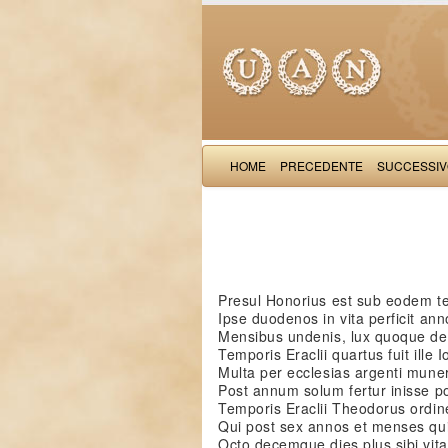
HOME
PRECEDENTE
SUCCESSI
Presul Honorius est sub eodem 
Ipse duodenos in vita perficit ann
Mensibus undenis, lux quoque de
Temporis Eraclii quartus fuit ille 
Multa per ecclesias argenti mune
Post annum solum fertur inisse p
Temporis Eraclii Theodorus ordine
Qui post sex annos et menses qui
Octo decemque dies plus sibi vita