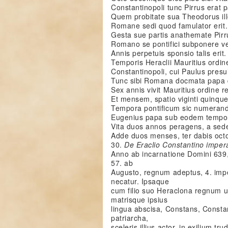
Constantinopoli tunc Pirrus erat p
Quem probitate sua Theodorus ill
Romane sedi quod famulator erit.
Gesta sue partis anathemate Pirr
Romano se pontifici subponere ve
Annis perpetuis sponsio talis erit.
Temporis Heraclii Mauritius ordine
Constantinopoli, cui Paulus presu
Tunc sibi Romana docmata papa 
Sex annis vivit Mauritius ordine 
Et mensem, spatio viginti quinqu
Tempora pontificum sic numerand
Eugenius papa sub eodem tempor
Vita duos annos peragens, a sede
Adde duos menses, ter dabis octo
30.
De Eraclio Constantino imperat
Anno ab incarnatione Domini 639, 
57. ab
Augusto, regnum adeptus, 4. impe
necatur. Ipsaque
cum filio suo Heraclona regnum usu
matrisque ipsius
lingua abscisa, Constans, Constanti
patriarcha,
sceleris illius actor, in exilium t