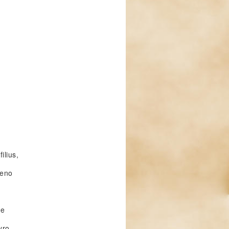
ilius,
neno
ue
yro