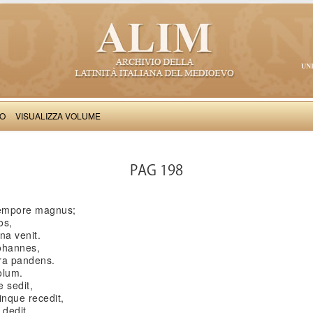
UN
VO
VISUALIZZA VOLUME
Gotifredus Viterbiensis: Pantheon
PAG 198
tempore magnus;
os,
na venit.
Iohannes,
ra pandens.
olum.
 sedit,
nque recedit,
 dedit.