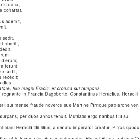
atriarcha,
e cohartat,
us ademit,
nit,
 sedit,
l hobedit;
dedit.
rerum
e dierum;
a ferunt.
e sedit,
 recedit;
 dies.
ore, filio magni Eraclii, et cronica sui temporis.
regnante in Francia Dagoberto, Constantinus Heraclius, Heraclii f
rii sui mense fraude noverce sue Martine Pirrique patriarche ve
rpans, per duos annos tenuit. Mutilatis ergo naribus filii sui
niani Heraclii filii filius, a senatu imperator creatur. Pirrus quoq
ruditur, et in locum eius Paulus subrogatur. Hic est Pirrus, qui cum C