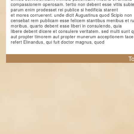
compassionem operosam. tertio non debent esse vitiis subie
parum enim prodesset rei publice si hedificia starent
et mores corruerent. unde dicit Augustinus quod Scipio non
censebat rem publicam esse felicem stantibus menibus et r
moribus. quarto debent esse liberi in consulendo, quia
libere debent dicere et consulere veritatem. sed multi sunt q
aut propter timorem aut propter munerum acceptionem tacen
refert Elinandus, qui fuit doctor magnus, quod
To