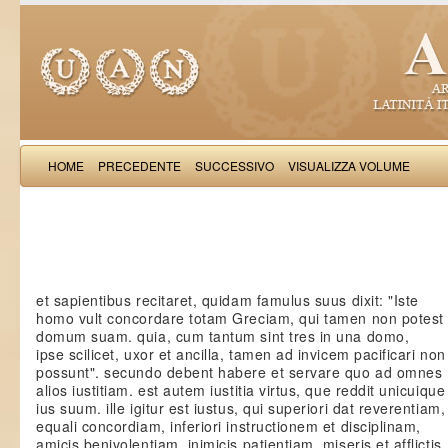
HOME
PRECEDENTE
SUCCESSIVO
VISUALIZZA VOLUME
Iacobus de Varagi
et sapientibus recitaret, quidam famulus suus dixit: "Iste
homo vult concordare totam Greciam, qui tamen non potest
domum suam. quia, cum tantum sint tres in una domo,
ipse scilicet, uxor et ancilla, tamen ad invicem pacificari non
possunt". secundo debent habere et servare quo ad omnes
alios iustitiam. est autem iustitia virtus, que reddit unicuique
ius suum. ille igitur est iustus, qui superiori dat reverentiam,
equali concordiam, inferiori instructionem et disciplinam,
amicis benivolentiam, inimicis patientiam, miseris et afflictis