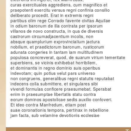
curas exercituales aggrediens, cum magnifico et
praepotenti exercitu versus regni confinia consilio
deliberato procedit. Erat in extremis regni
partibus olim rege Corrado favente civitas Aquilae
in odium baronum de illa contrata per ipsorum
villanos de novo constructa, in qua de diversis
castrorum circumadjacentium incolis, non
absque quamplurium exprovincialium jactura
nobilium, et praedictorum baronum, rusticorum
adunata congeries in tantam iam multitudinem
populosa concreverat, quod, de suarum virium temeritate
superbiens, se vicinis exhibebat horribilem,
et dominantis in regno dominio suis operibus
indevotam; quin potius velut pars universo
non congruens, generalibus regni statutis reputabat
indecens colla submittere, et singulares sibi
vivendi formulas conficere praesumebat. Sperabat
enim in praesumptae libertatis statu contra
eorum dominos apostolicae sedis auxilio confoveri.
Et ideo contra Manfredum, etiam post
suae coronationis tempora, pertinax in rebellione
jam facta, sub velamine devotionis ecclesiae