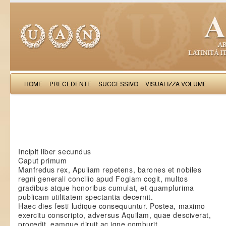
HOME
PRECEDENTE
SUCCESSIVO
VISUALIZZA VOLUME
Saba Malasp
Incipit liber secundus
Caput primum
Manfredus rex, Apuliam repetens, barones et nobiles
regni generali concilio apud Fogiam cogit, multos
gradibus atque honoribus cumulat, et quamplurima
publicam utilitatem spectantia decernit.
Haec dies festi ludique consequuntur. Postea, maximo
exercitu conscripto, adversus Aquilam, quae desciverat,
procedit, eamque diruit ac igne comburit.