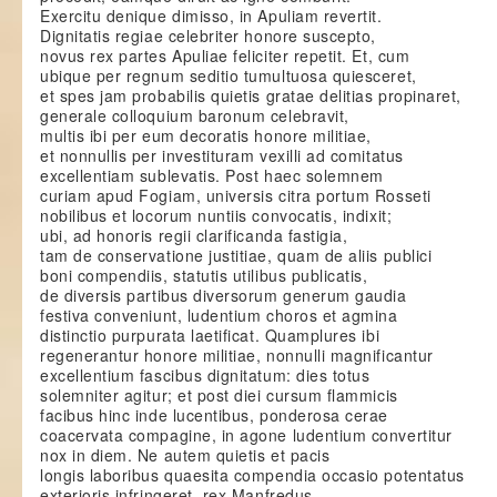
Exercitu denique dimisso, in Apuliam revertit.
Dignitatis regiae celebriter honore suscepto,
novus rex partes Apuliae feliciter repetit. Et, cum
ubique per regnum seditio tumultuosa quiesceret,
et spes jam probabilis quietis gratae delitias propinaret,
generale colloquium baronum celebravit,
multis ibi per eum decoratis honore militiae,
et nonnullis per investituram vexilli ad comitatus
excellentiam sublevatis. Post haec solemnem
curiam apud Fogiam, universis citra portum Rosseti
nobilibus et locorum nuntiis convocatis, indixit;
ubi, ad honoris regii clarificanda fastigia,
tam de conservatione justitiae, quam de aliis publici
boni compendiis, statutis utilibus publicatis,
de diversis partibus diversorum generum gaudia
festiva conveniunt, ludentium choros et agmina
distinctio purpurata laetificat. Quamplures ibi
regenerantur honore militiae, nonnulli magnificantur
excellentium fascibus dignitatum: dies totus
solemniter agitur; et post diei cursum flammicis
facibus hinc inde lucentibus, ponderosa cerae
coacervata compagine, in agone ludentium convertitur
nox in diem. Ne autem quietis et pacis
longis laboribus quaesita compendia occasio potentatus
exterioris infringeret, rex Manfredus,