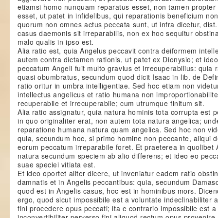
etiamsi homo nunquam reparatus esset, non tamen propter 
esset, ut patet in infidelibus, qui reparationis beneficium n
quorum non omnes actus peccata sunt, ut infra dicetur, dist. 
casus daemonis sit irreparabilis, non ex hoc sequitur obstinat
malo qualis in ipso est.
Alia ratio est, quia Angelus peccavit contra deiformem inte
autem contra dictamen rationis, ut patet ex Dionysio; et ide
peccatum Angeli fuit multo gravius et irrecuperabilius: quia ra
quasi obumbratus, secundum quod dicit Isaac in lib. de Defi
ratio oritur in umbra intelligentiae. Sed hoc etiam non videtur
intellectus angelicus et ratio humana non improportionabiliter
recuperabile et irrecuperabile; cum utrumque finitum sit.
Alia ratio assignatur, quia natura hominis tota corrupta est
in quo originaliter erat, non autem tota natura angelica; un
reparatione humana natura quam angelica. Sed hoc non videt
quia, secundum hoc, si primo homine non peccante, aliqui de 
eorum peccatum irreparabile foret. Et praeterea in quolibet 
natura secundum speciem ab alio differens; et ideo eo pecc
suae speciei vitiata est.
Et ideo oportet aliter dicere, ut inveniatur eadem ratio obsti
damnatis et in Angelis peccantibus: quia, secundum Dama
quod est in Angelis casus, hoc est in hominibus mors. Dice
ergo, quod sicut impossibile est a voluntate indeclinabiliter
fini procedere opus peccati; ita e contrario impossibile est 
inconvertibiliter perverso fini aliquod rectum opus provenir