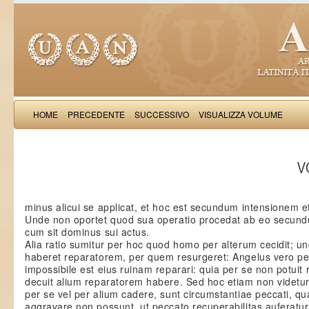
HOME
PRECEDENTE
SUCCESSIVO
VISUALIZZA VOLUME
Thomas Aquinas: Scr
VO
minus alicui se applicat, et hoc est secundum intensionem 
Unde non oportet quod sua operatio procedat ab eo secund
cum sit dominus sui actus.
Alia ratio sumitur per hoc quod homo per alterum cecidit; u
haberet reparatorem, per quem resurgeret: Angelus vero pe
impossibile est eius ruinam reparari: quia per se non potuit
decuit alium reparatorem habere. Sed hoc etiam non videtur 
per se vel per alium cadere, sunt circumstantiae peccati, qua
aggravare non possunt, ut peccato recuperabilitas auferatur