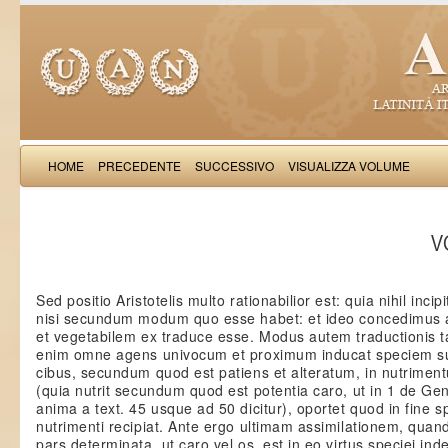
HOME
PRECEDENTE
SUCCESSIVO
VISUALIZZA VOLUME
Thomas Aquinas: Scr
VO
Sed positio Aristotelis multo rationabilior est: quia nihil incipi
nisi secundum modum quo esse habet: et ideo concedimus
et vegetabilem ex traduce esse. Modus autem traductionis ta
enim omne agens univocum et proximum inducat speciem sua
cibus, secundum quod est patiens et alteratum, in nutrimen
(quia nutrit secundum quod est potentia caro, ut in 1 de Gene
anima a text. 45 usque ad 50 dicitur), oportet quod in fine s
nutrimenti recipiat. Ante ergo ultimam assimilationem, quando
pars determinata, ut caro vel os, est in eo virtus speciei in