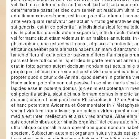
vel illud: quia determinatio ad hoc vel illud est secundum pr
determinatae partis: et ideo cum semen sit residuum ultimi c
ad ultimam conversionem, est in eo potentia totum et non ac
ante vero quam resolvatur per actum virtutis generativae se
sui generis, est in eo potentia illa indistincta sicut forma tot
nisi in potentia: quando autem separatur, efficitur actu hab
vel formam: sicut etiam videmus in animalibus annulosis, i
philosophum, una est anima in actu, et plures in potentia; u
efficitur quaelibet pars animata habens animam distinctam: 
tamen differunt, quia propter parvam differentiam organorum 
pars est fere toti consimilis; et ideo in parte remanet anima 
erat in toto: semen autem decisum nondum est actu simile to
propinqua: et ideo non remanet post divisionem animae in ac
propter quod dicitur 2 de Anima, quod semen in potentia vivi
Haec autem potentia non est passiva in semine maris sicut d
lapides esse in potentia domus (sic enim est potentia in men
est potentia activa, sicut dicimus formam domus in mente art
domum; unde arti comparat eam Philosophus in 17 de Anima
et hanc potentiam Avicenna et Commentator in 7 Metaphysi
vocant virtutem formativam: quae quidem virtus quantum 
media est inter intellectum et alias vires animae. Aliae enim 
suis operationibus determinatis organis: intellectus autem n
utitur aliquo corporali in sua operatione quod nondum habe
speciem. Subiectum autem et organum huius virtutis est spiri
in semine; unde ad continendum huiusmodi spiritum semen