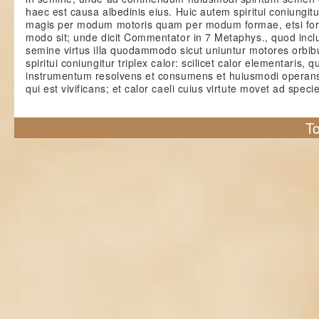
haec est causa albedinis eius. Huic autem spiritui coniungitu
magis per modum motoris quam per modum formae, etsi for
modo sit; unde dicit Commentator in 7 Metaphys., quod inclu
semine virtus illa quodammodo sicut uniuntur motores orbibus
spiritui coniungitur triplex calor: scilicet calor elementaris, qu
instrumentum resolvens et consumens et huiusmodi operans
qui est vivificans; et calor caeli cuius virtute movet ad spe
To